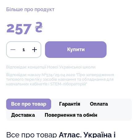
Більше про продукт
257 ₴
Купити
Відповідає концепції Нової Української школи
Відповідає наказу №574/29.04.2020 "Про затвердження
типового переліку засобів навчання та обладнання для
навчальних кабінетів і STEM-лібораторій"
Все про товар
Гарантія
Оплата
Доставка
Повернення та обмін
Все про товар
Атлас. Україна і