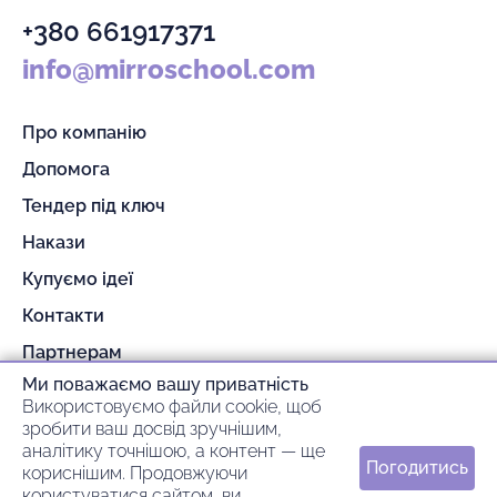
+380 661917371
info@mirroschool.com
Про компанію
Допомога
Тендер під ключ
Накази
Купуємо ідеї
Контакти
Партнерам
Ми поважаємо вашу приватність
Гарантія та повернення
Використовуємо файли cookie, щоб
Оплата та доставка
зробити ваш досвід зручнішим,
аналітику точнішою, а контент — ще
Погодитись
кориснішим. Продовжуючи
© 2026 mirroschool
користуватися сайтом, ви