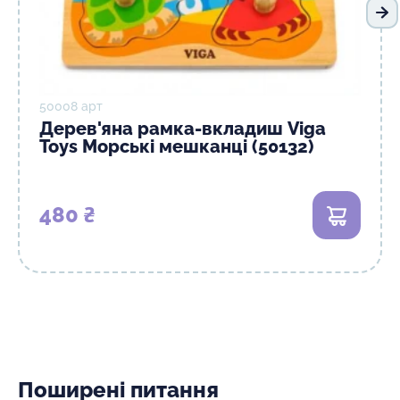
На
50008 арт
Дерев'яна рамка-вкладиш Viga
Toys Морські мешканці (50132)
480 ₴
В кошик
Поширені питання