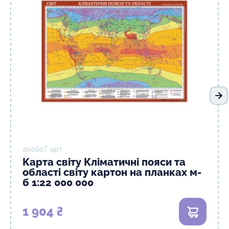
На
20060T арт
Карта світу Кліматичні пояси та
області світу картон на планках м-
б 1:22 000 000
1 904 ₴
В кошик