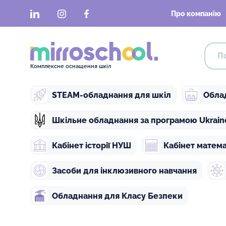
LinkedIn
Instagram
Facebook
Про компанію
Комплексне оснащення шкіл
STEAM-обладнання для шкіл
Обла
Шкільне обладнання за програмою Ukraine 
Кабінет історії НУШ
Кабінет матем
Засоби для інклюзивного навчання
Обладнання для Класу Безпеки