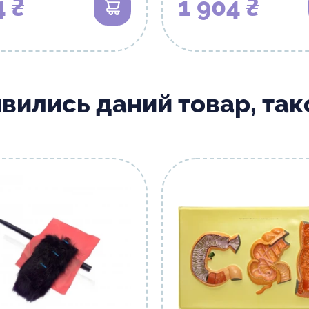
4 ₴
1 904 ₴
В кошик
ивились даний товар, та