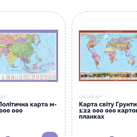
 арт
03021R арт
Політична карта м-
Карта світу Грунти
 000 000
1:22 000 000 карто
планках