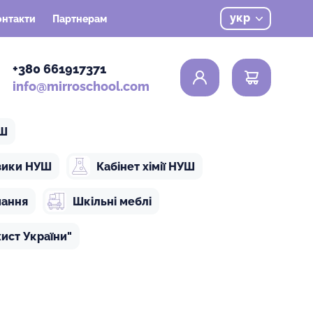
укр
онтакти
Партнерам
0
+380 661917371
info@mirroschool.com
УШ
ізики НУШ
Кабінет хімії НУШ
чання
Шкільні меблі
ист України"