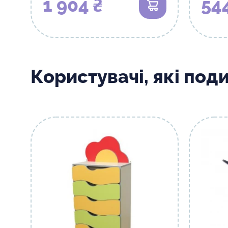
1 904 ₴
54
В кошик
Користувачі, які под