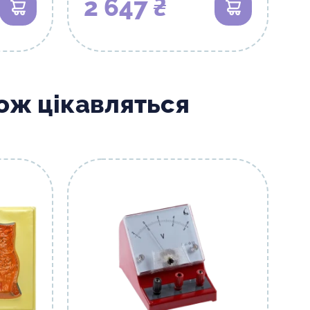
2 647 ₴
В кошик
В кошик
кож цікавляться