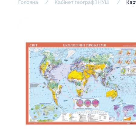
Головна
Кабінет географії НУШ
Кар