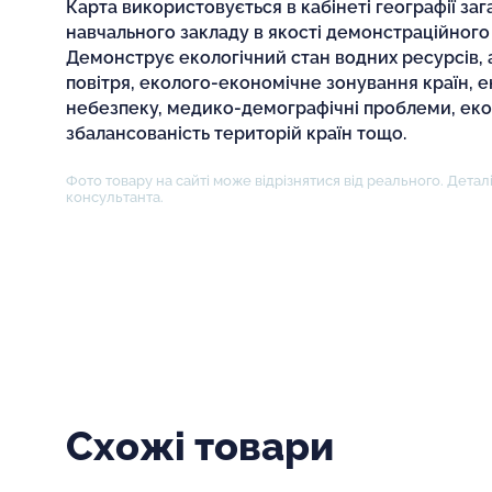
Карта використовується в кабінеті географії за
навчального закладу в якості демонстраційного 
Демонструє екологічний стан водних ресурсів,
повітря, еколого-економічне зонування країн, е
небезпеку, медико-демографічні проблеми, ек
збалансованість територій країн тощо.
Фото товару на сайті може відрізнятися від реального. Деталі
консультанта.
Схожі товари