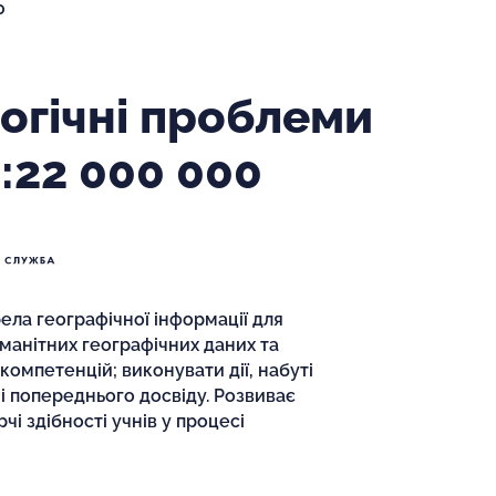
0
логічні проблеми
:22 000 000
ла географічної інформації для
оманітних географічних даних та
компетенцій; виконувати дії, набуті
 і попереднього досвіду. Розвиває
чі здібності учнів у процесі