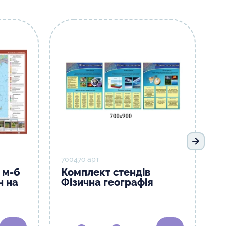
Наступ
70047о арт
 м-б
Комплект стендів
н на
Фізична географія