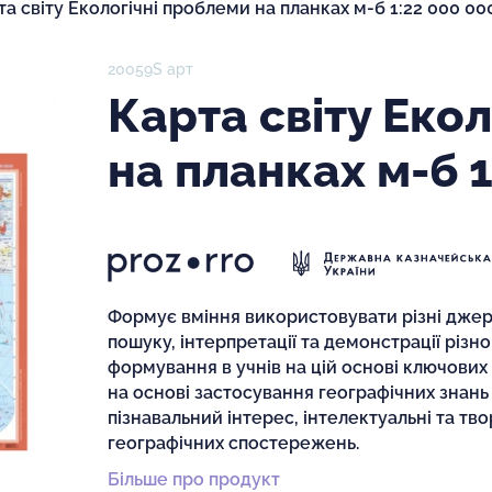
та світу Екологічні проблеми на планках м-б 1:22 000 00
20059S арт
Карта світу Еко
на планках м-б 1
Формує вміння використовувати різні джере
пошуку, інтерпретації та демонстрації різн
формування в учнів на цій основі ключових 
на основі застосування географічних знань
пізнавальний інтерес, інтелектуальні та твор
географічних спостережень.
Більше про продукт