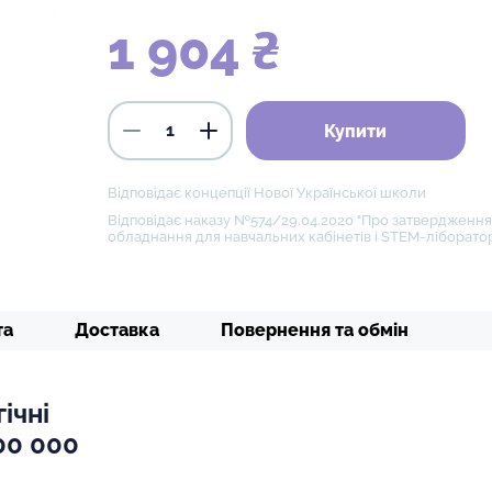
1 904 ₴
Купити
Відповідає концепції Нової Української школи
Відповідає наказу №574/29.04.2020 "Про затвердження 
обладнання для навчальних кабінетів і STEM-ліборатор
та
Доставка
Повернення та обмін
ічні
00 000