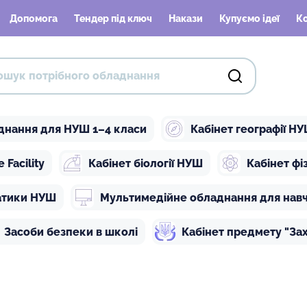
Допомога
Тендер під ключ
Накази
Купуємо ідеї
К
днання для НУШ 1–4 класи
Кабінет географії Н
Facility
Кабінет біології НУШ
Кабінет ф
атики НУШ
Мультимедійне обладнання для нав
Засоби безпеки в школі
Кабінет предмету "Зах