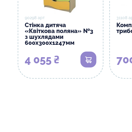
90298 арт
31108 а
Стінка дитяча
Комп
«Квіткова поляна» №3
триб
з шухлядами
600х300х1247мм
4 055 ₴
70
В кошик