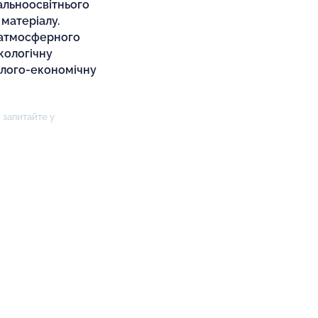
гальноосвітнього
матеріалу.
 атмосферного
кологічну
олого-економічну
 запитайте у