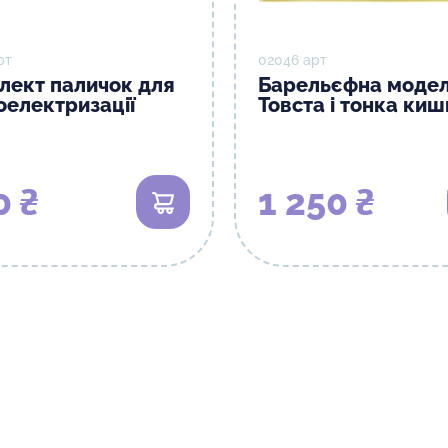
рт
02046 арт
лект паличок для
Барельєфна моде
оелектризації
Товста і тонка киш
0 ₴
1 250 ₴
В кошик