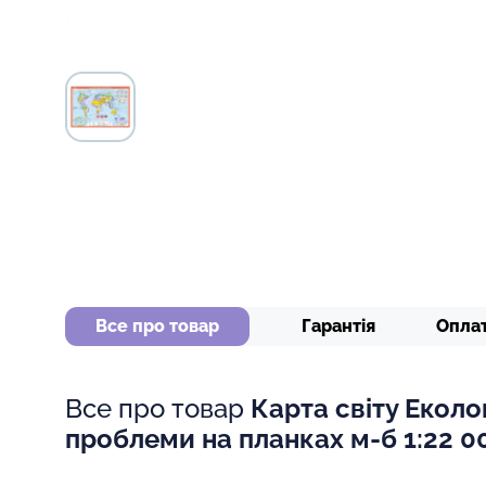
Все про товар
Гарантія
Опла
Все про товар
Карта світу Еколог
проблеми на планках м-б 1:22 0