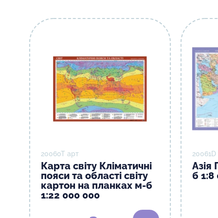
20060T арт
20061D
Карта світу Кліматичні
Азія 
пояси та області світу
б 1:8
картон на планках м-б
1:22 000 000