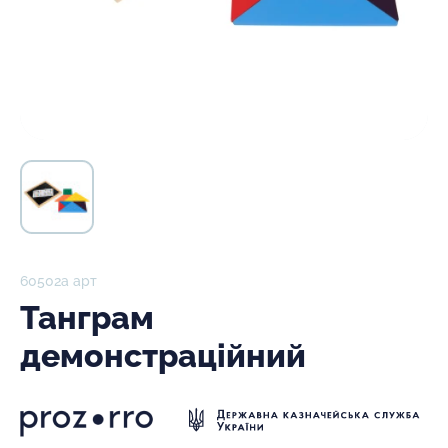
60502а арт
Танграм
демонстраційний