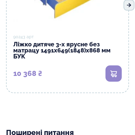
На
90243 арт
Ліжко дитяче 3-х ярусне без
матрацу 1491х649(1848)х868 мм
БУК
10 368 ₴
В кошик
Поширені питання