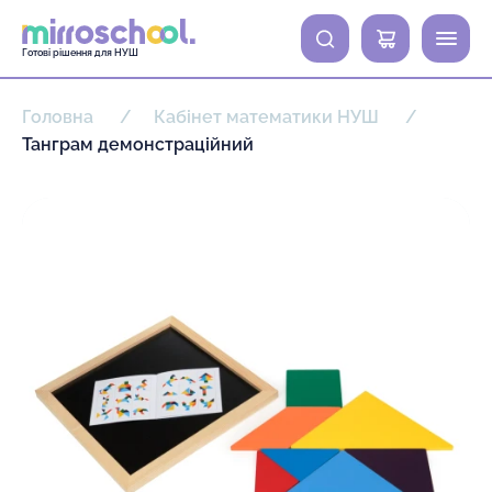
0
Готові рішення для НУШ
Головна
Кабінет математики НУШ
Танграм демонстраційний