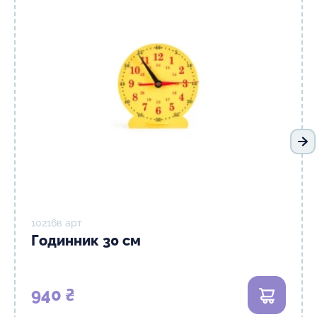
На
10216в арт
Годинник 30 см
940 ₴
В кошик