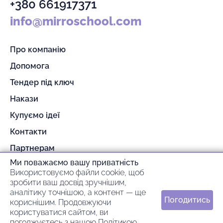
+380 661917371
info@mirroschool.com
Про компанію
Допомога
Тендер під ключ
Накази
Купуємо ідеї
Контакти
Партнерам
Ми поважаємо вашу приватність
Гарантія та повернення
Використовуємо файли cookie, щоб
Оплата та доставка
зробити ваш досвід зручнішим,
аналітику точнішою, а контент — ще
Погодитись
кориснішим. Продовжуючи
© 2026 mirroschool
користуватися сайтом, ви
погоджуєтесь з нашою
Політикою