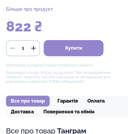
Більше про продукт
822 ₴
Купити
Відповідає концепції Нової Української школи
Відповідає наказу №574/29.04.2020 "Про затвердження
типового переліку засобів навчання та обладнання для
навчальних кабінетів і STEM-лібораторій"
Все про товар
Гарантія
Оплата
Доставка
Повернення та обмін
Все про товар
Танграм