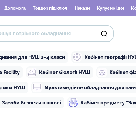
Допомога
Тендер під ключ
Накази
Купуємо ідеї
К
днання для НУШ 1–4 класи
Кабінет географії Н
Facility
Кабінет біології НУШ
Кабінет ф
атики НУШ
Мультимедійне обладнання для нав
Засоби безпеки в школі
Кабінет предмету "Зах