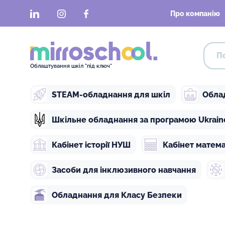
LinkedIn
Instagram
Facebook
Про компанію
Облаштування шкіл "під ключ"
STEAM-обладнання для шкіл
Обла
Шкільне обладнання за програмою Ukraine 
Кабінет історії НУШ
Кабінет матем
Засоби для інклюзивного навчання
Обладнання для Класу Безпеки