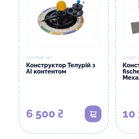
1020898і арт
401931 
Конструктор Телурій з
Конс
АІ контентом
fisch
Меха
6 500 ₴
10 
В кошик