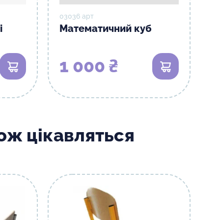
03036 арт
і
Математичний куб
1 000 ₴
В кошик
В кошик
кож цікавляться