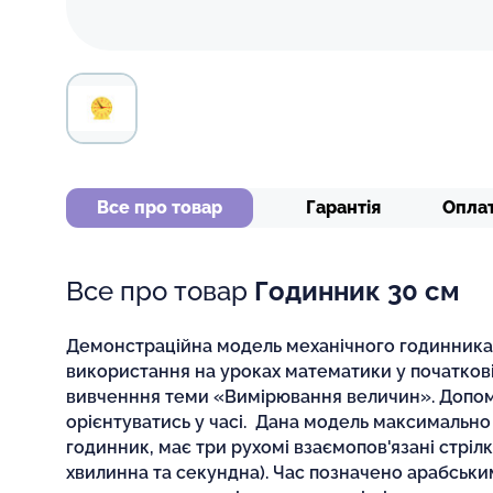
Все про товар
Гарантія
Опла
Все про товар
Годинник 30 см
Демонстраційна модель механічного годинника 
використання на уроках математики у початкові
вивченння теми «Вимірювання величин». Допом
орієнтуватись у часі. Дана модель максимально
годинник, має три рухомі взаємопов'язані стрілк
хвилинна та секундна). Час позначено арабськ