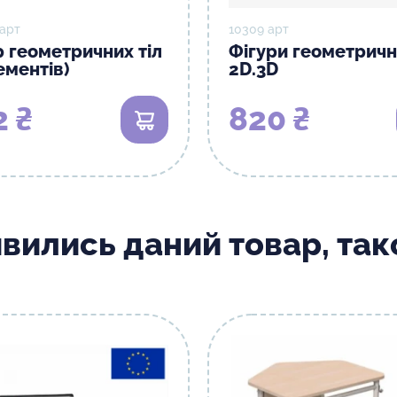
 арт
10309 арт
р геометричних тіл
Фігури геометричн
ементів)
2D.3D
2 ₴
820 ₴
В кошик
ивились даний товар, та