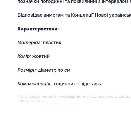
позначки погодинні та похвилинні з інтервалом в
Відповідає вимогам та Концепції Нової українськ
Характеристики:
Матеріал:
пластик
Колір:
жовтий
Розміри:
діаметр 30 см
Комплектація:
годинник + підставка
Фото товару на сайті може відрізнятися від реального. Деталі
консультанта.