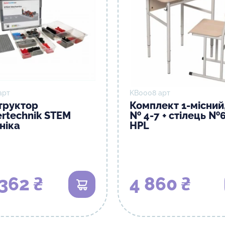
арт
KB0008 арт
труктор
Комплект 1-місний,
ertechnik STEM
№ 4-7 + стілець №6
ніка
HPL
362 ₴
4 860 ₴
В кошик