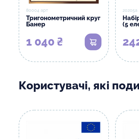
80004 арт
20205а
Тригонометричний круг
Набі
Банер
(5 ел
1 040 ₴
24
В кошик
Користувачі, які под