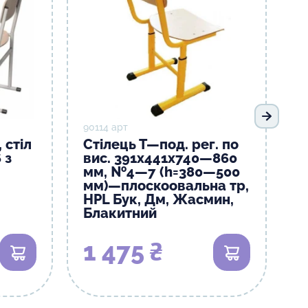
Наступ
90114 арт
 cтіл
Стілець Т—под. рег. по
 з
вис. 391х441х740—860
мм, №4—7 (h=380—500
мм)—плоскоовальна тр,
HPL Бук, Дм, Жасмин,
Блакитний
1 475 ₴
В кошик
В кошик