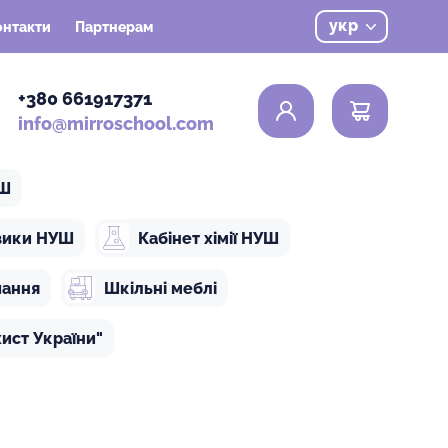
укр
онтакти
Партнерам
0
+380 661917371
info@mirroschool.com
УШ
ізики НУШ
Кабінет хімії НУШ
чання
Шкільні меблі
ист України"