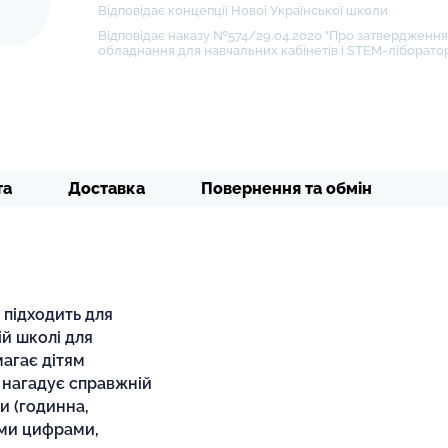
Відповідає концепції Нової Української школи
Відповідає наказу №574/29.04.2020 "Про затвердження 
обладнання для навчальних кабінетів і STEM-ліборатор
та
Доставка
Повернення та обмін
підходить для
й школі для
агає дітям
 нагадує справжній
и (годинна,
ими цифрами,