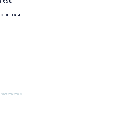
 5 хв.
ої школи.
 запитайте у