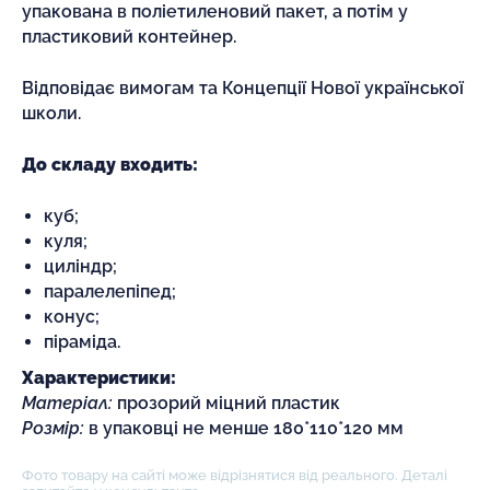
упакована в поліетиленовий пакет, а потім у
пластиковий контейнер.
Відповідає вимогам та Концепції Нової української
школи.
До складу входить:
куб;
куля;
циліндр;
паралелепіпед;
конус;
піраміда.
Характеристики:
Матеріал:
прозорий міцний пластик
Розмір:
в упаковці не менше 180*110*120 мм
Фото товару на сайті може відрізнятися від реального. Деталі