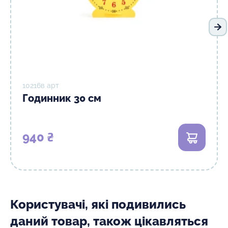
На
10216в арт
Годинник 30 см
940 ₴
В кошик
Користувачі, які подивились
даний товар, також цікавляться