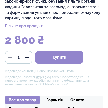
закономірності функціонування тіла та органів
людини, їх розвиток та взаємодію, взаємозв'язок
та формування уявлень про природничо-наукову
картину людського організму.
Більше про продукт
2 800 ₴
Купити
Відповідає концепції Нової Української школи
Відповідає наказу №574/29.04.2020 "Про затвердження
типового переліку засобів навчання та обладнання для
навчальних кабінетів і STEM-лібораторій"
Все про товар
Гарантія
Оплата