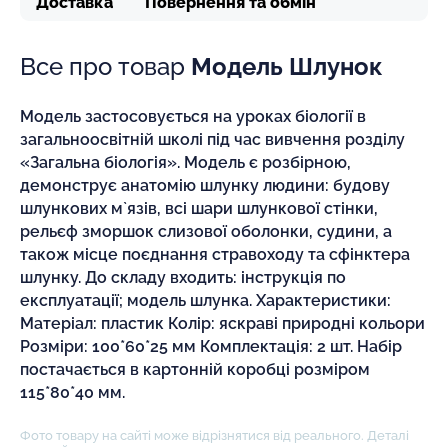
Доставка
Повернення та обмін
Все про товар
Модель Шлунок
Модель застосовується на уроках біології в
загальноосвітній школі під час вивчення розділу
«Загальна біологія». Модель є розбірною,
демонструє анатомію шлунку людини: будову
шлункових м`язів, всі шари шлункової стінки,
рельєф зморшок слизової оболонки, судини, а
також місце поєднання стравоходу та сфінктера
шлунку. До складу входить: інструкція по
експлуатації; модель шлунка. Характеристики:
Матеріал: пластик Колір: яскраві природні кольори
Розміри: 100*60*25 мм Комплектація: 2 шт. Набір
постачається в картонній коробці розміром
115*80*40 мм.
Фото товару на сайті може відрізнятися від реального. Деталі