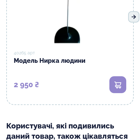
На
40265 арт
Модель Нирка людини
2 950 ₴
В кошик
Користувачі, які подивились
даний товар, також цікавляться