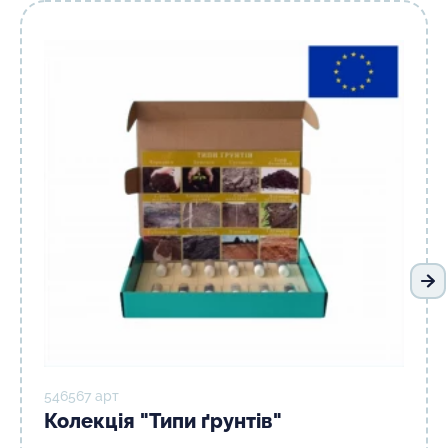
На
546567 арт
Колекція "Типи ґрунтів"