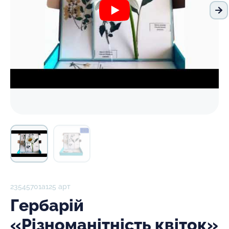
На
23545701а125 арт
Гербарій
«Різноманітність квіток»