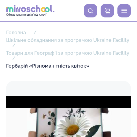
0
Облаштування шкіл "під ключ"
Головна
Шкільне обладнання за програмою Ukraine Facility
Товари для Географії за програмою Ukraine Facility
Гербарій «Різноманітність квіток»