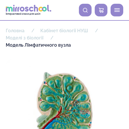
0
Інтерактивні класи для шкіл
Головна
Кабінет біології НУШ
Моделі з біології
Модель Лімфатичного вузла