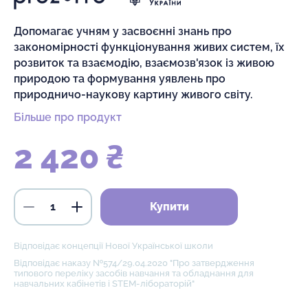
Допомагає учням у засвоєнні знань про
закономірності функціонування живих систем, їх
розвиток та взаємодію, взаємозв'язок із живою
природою та формування уявлень про
природничо-наукову картину живого світу.
Більше про продукт
2 420 ₴
Купити
Відповідає концепції Нової Української школи
Відповідає наказу №574/29.04.2020 "Про затвердження
типового переліку засобів навчання та обладнання для
навчальних кабінетів і STEM-лібораторій"