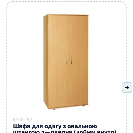
На
90147 арт
Шафа для одягу з овальною
штангою 2—дверна (496мм внутр)