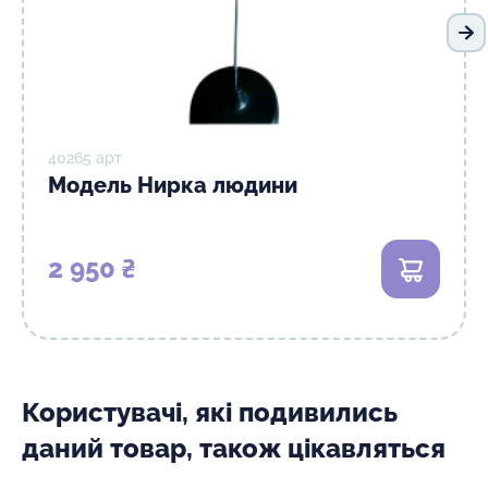
На
40265 арт
Модель Нирка людини
2 950 ₴
В кошик
Користувачі, які подивились
даний товар, також цікавляться