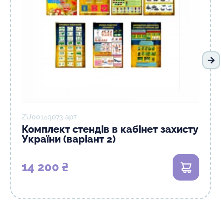
На
ZU0014qо73 арт
Комплект стендів в кабінет захисту
України (варіант 2)
14 200 ₴
В кошик