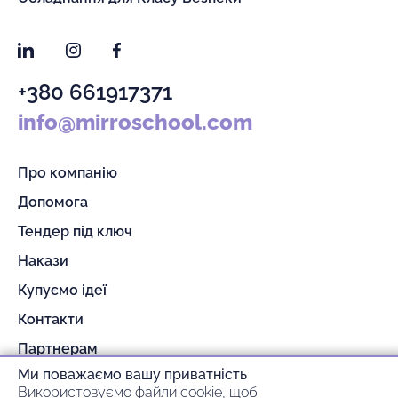
LinkedIn
Instagram
Facebook
+380 661917371
info@mirroschool.com
Про компанію
Допомога
Тендер під ключ
Накази
Купуємо ідеї
Контакти
Партнерам
Ми поважаємо вашу приватність
Гарантія та повернення
Використовуємо файли cookie, щоб