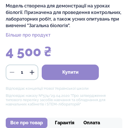
Модель створена для демонстрації на уроках
біології. Призначена для проведення контрольних,
лабораторних робіт, а також усних опитувань при
вивченні "Загальна біологія".
Більше про продукт
4 500 ₴
Купити
Відповідає концепції Нової Української школи
Відповідає наказу №574/29.04.2020 "Про затвердження
типового переліку засобів навчання та обладнання для
навчальних кабінетів і STEM-лібораторій"
Все про товар
Гарантія
Оплата