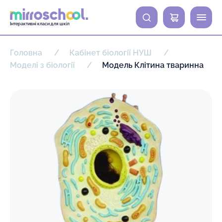
0
Інтерактивні класи для шкіл
Головна
Кабінет біології НУШ
Моделі з біології
Модель Клітина тваринна