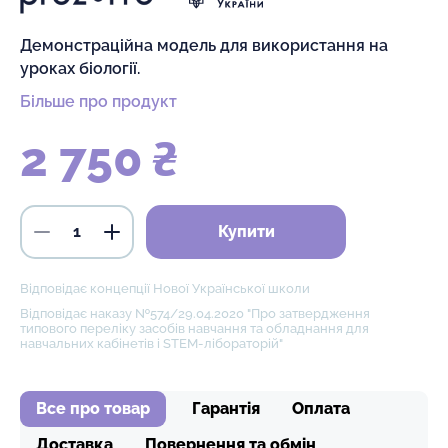
Демонстраційна модель для використання на
уроках біології.
Більше про продукт
2 750 ₴
Купити
Відповідає концепції Нової Української школи
Відповідає наказу №574/29.04.2020 "Про затвердження
типового переліку засобів навчання та обладнання для
навчальних кабінетів і STEM-лібораторій"
Все про товар
Гарантія
Оплата
Доставка
Повернення та обмін