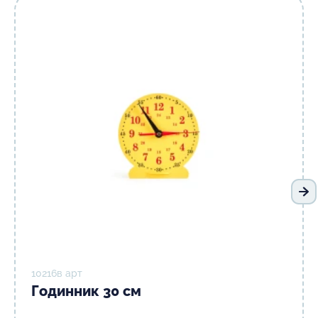
На
10216в арт
Годинник 30 см