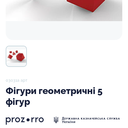
03031а арт
Фігури геометричні 5
фігур