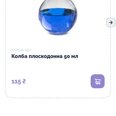
На
20052в арт
Колба плоскодонна 50 мл
115 ₴
В кошик