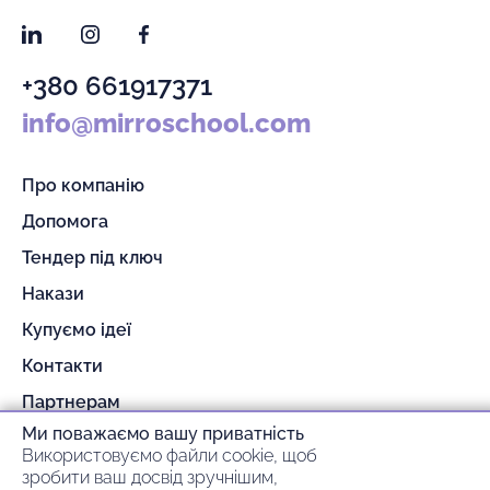
LinkedIn
Instagram
Facebook
+380 661917371
info@mirroschool.com
Про компанію
Допомога
Тендер під ключ
Накази
Купуємо ідеї
Контакти
Партнерам
Ми поважаємо вашу приватність
Гарантія та повернення
Використовуємо файли cookie, щоб
Оплата та доставка
зробити ваш досвід зручнішим,