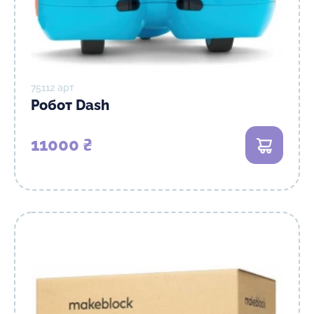
75112 арт
Робот Dash
11000 ₴