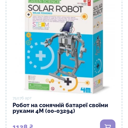
75076 арт
Робот на сонячній батареї своїми
руками 4M (00-03294)
1128 ₴