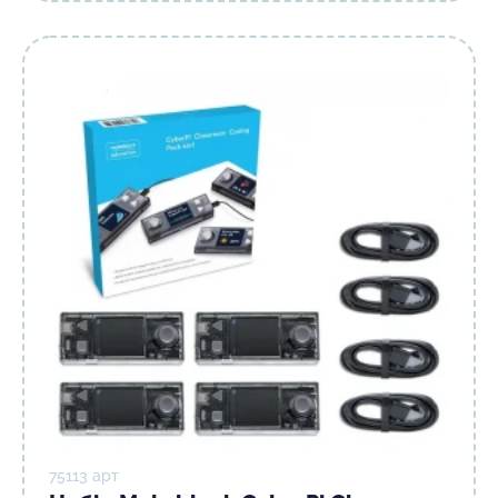
75113 арт