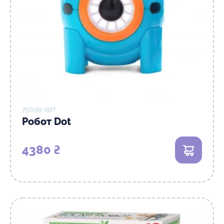
75099 арт
Робот Dot
4380 ₴