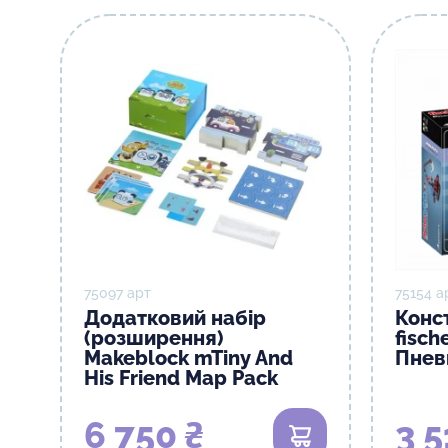
75097 арт
75154 а
Додатковий набір
Конс
(розширення)
fisсh
Makeblock mTiny And
Пнев
His Friend Map Pack
6 750 ₴
3 5
В кошик