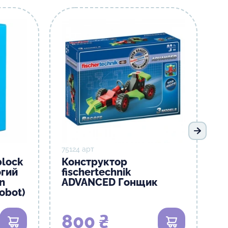
Наступ
75124 арт
lock
Конструктор
огий
fisсhertechnik
n
ADVANCED Гонщик
obot)
800 ₴
В кошик
В кошик