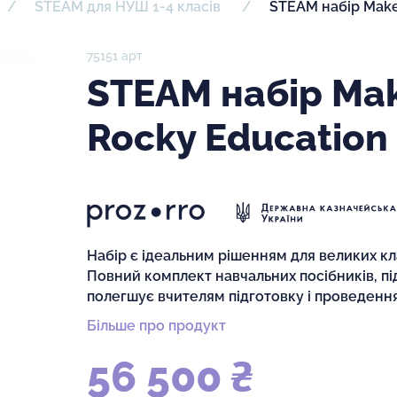
STEAM для НУШ 1-4 класів
STEAM набір Make
75151 арт
STEAM набір Ma
Rocky Education
Набір є ідеальним рішенням для великих кл
Повний комплект навчальних посібників, під
полегшує вчителям підготовку і проведення
Більше про продукт
56 500 ₴