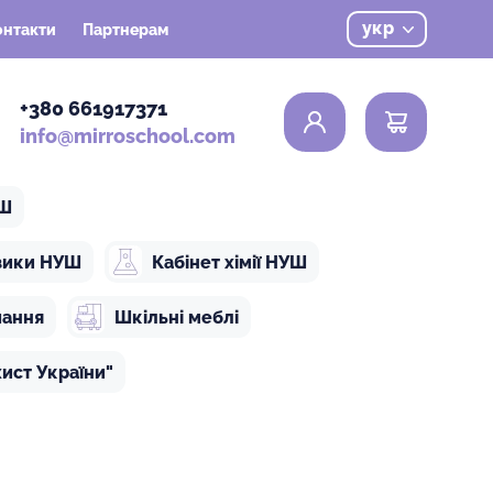
укр
онтакти
Партнерам
0
+380 661917371
info@mirroschool.com
УШ
ізики НУШ
Кабінет хімії НУШ
чання
Шкільні меблі
ист України"