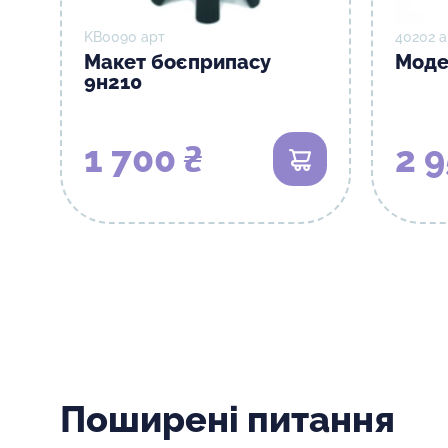
KB0090 арт
40202 а
Макет боєприпасу
Моде
9н210
1 700 ₴
2 9
В кошик
Поширені питання