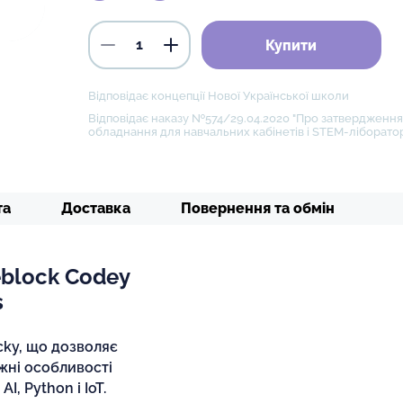
Купити
Відповідає концепції Нової Української школи
Відповідає наказу №574/29.04.2020 "Про затвердження 
обладнання для навчальних кабінетів і STEM-ліборатор
та
Доставка
Повернення та обмін
block Codey
s
cky, що дозволяє
жні особливості
, Python і IoT.