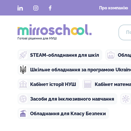
LinkedIn
Instagram
Facebook
Про компанію
Готові рішення для НУШ
STEAM-обладнання для шкіл
Обла
Шкільне обладнання за програмою Ukraine 
Кабінет історії НУШ
Кабінет матем
Засоби для інклюзивного навчання
Обладнання для Класу Безпеки