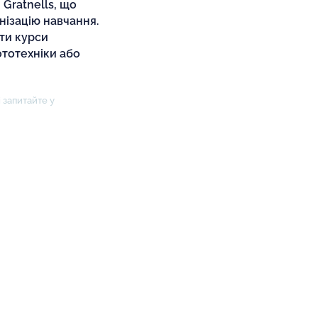
 Gratnells, що
нізацію навчання.
ти курси
ототехніки або
 запитайте у