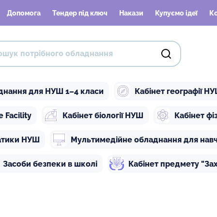
Допомога
Тендер під ключ
Накази
Купуємо ідеї
К
днання для НУШ 1–4 класи
Кабінет географії Н
Facility
Кабінет біології НУШ
Кабінет ф
атики НУШ
Мультимедійне обладнання для нав
Засоби безпеки в школі
Кабінет предмету "Зах