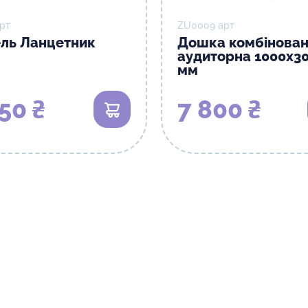
рт
ZU0009 арт
ль Ланцетник
Дошка комбінова
аудиторна 1000х3
мм
50 ₴
7 800 ₴
В кошик