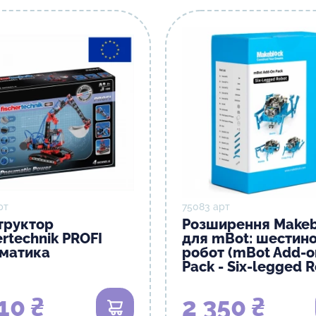
рт
75083 арт
труктор
Розширення Makeb
ertechnik PROFI
для mBot: шестин
матика
робот (mBot Add-o
Pack - Six-legged R
10 ₴
2 350 ₴
В кошик