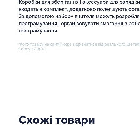
Коробки для зберігання і аксесуари для зарядки
входять в комплект, додатково полегшують орга
За допомогою набору вчителя можуть розробля
програмування і організовувати змагання з роб
програмування.
Фото товару на сайті може відрізнятися від реального. Деталі
консультанта.
Схожі товари