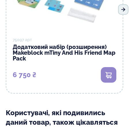
На
75097 арт
Додатковий набір (розширення)
Makeblock mTiny And His Friend Map
Pack
6 750 ₴
В кошик
Користувачі, які подивились
даний товар, також цікавляться