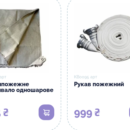
арт
KB0095 арт
ипожежне
Рукав пожежний
ивало одношарове
 ₴
999 ₴