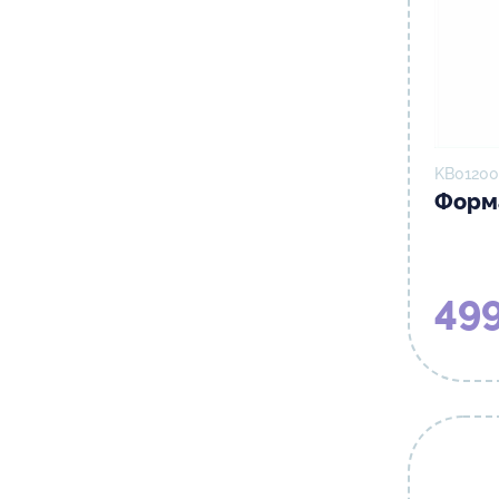
KB01200
Форм
499