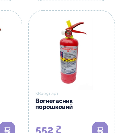
KB0091 арт
Вогнегасник
порошковий
552 ₴