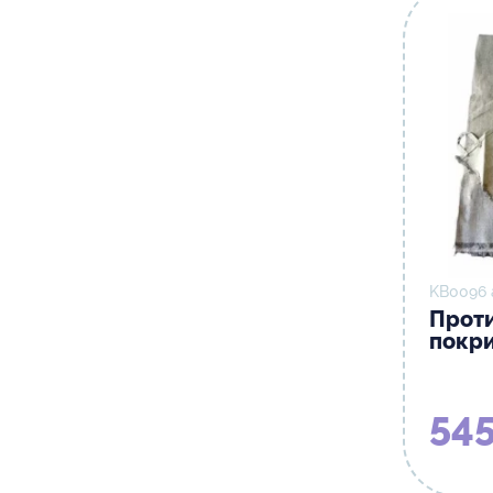
KB0096 
Прот
покр
545