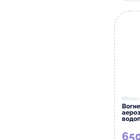
KB0093 
Вогне
аеро
водоп
650