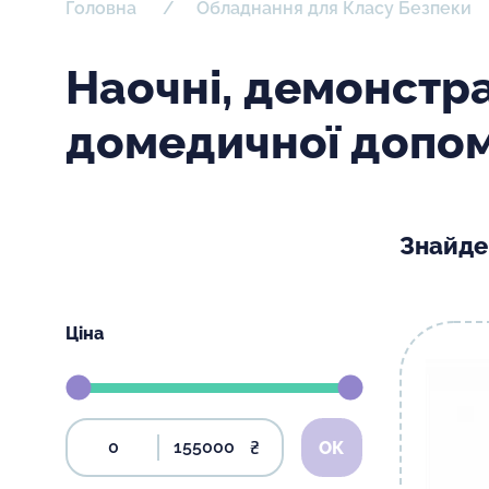
Головна
Обладнання для Класу Безпеки
Наочні, демонстра
домедичної допо
Знайде
Ціна
₴
ОК