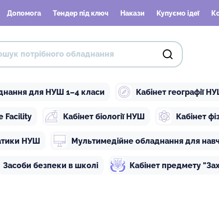
Допомога
Тендер під ключ
Накази
Купуємо ідеї
К
днання для НУШ 1–4 класи
Кабінет географії Н
Facility
Кабінет біології НУШ
Кабінет ф
атики НУШ
Мультимедійне обладнання для нав
Засоби безпеки в школі
Кабінет предмету "Зах