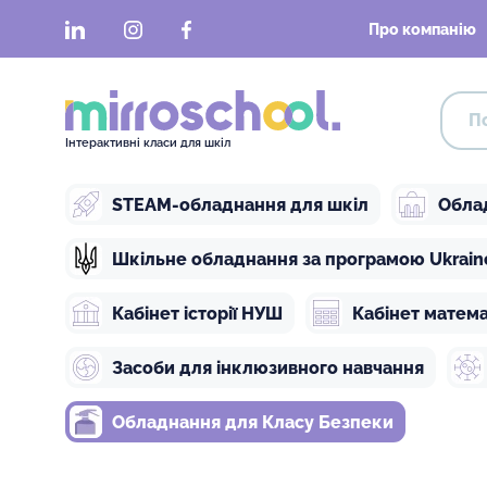
LinkedIn
Instagram
Facebook
Про компанію
Інтерактивні класи для шкіл
STEAM-обладнання для шкіл
Обла
Шкільне обладнання за програмою Ukraine 
Кабінет історії НУШ
Кабінет матем
Засоби для інклюзивного навчання
Обладнання для Класу Безпеки