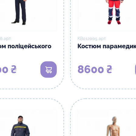
6 арт
KB012005 арт
м поліцейського
Костюм парамеди
0 ₴
8600 ₴