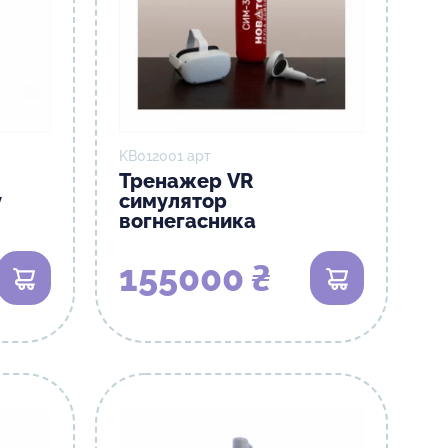
KB012001 арт
Тренажер VR
у
симулятор
вогнегасника
155000 ₴