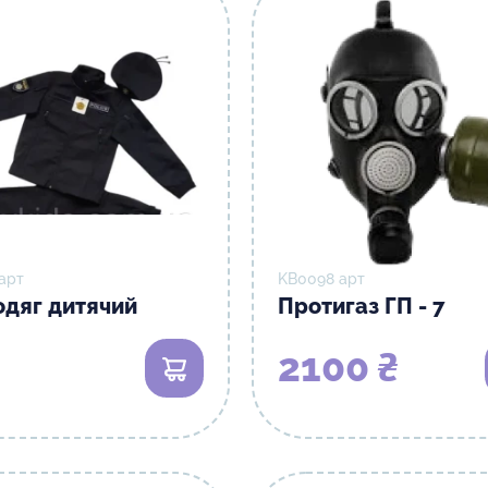
арт
KB0098 арт
дяг дитячий
Протигаз ГП - 7
2100 ₴