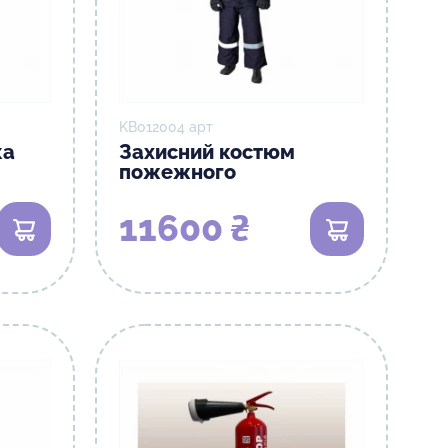
KB012004 арт
ка
Захисний костюм
пожежного
11600 ₴