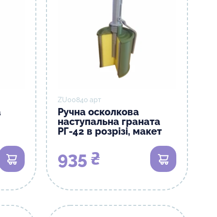
ZU0084о арт
а
Ручна осколкова
наступальна граната
РГ-42 в розрізі, макет
935 ₴