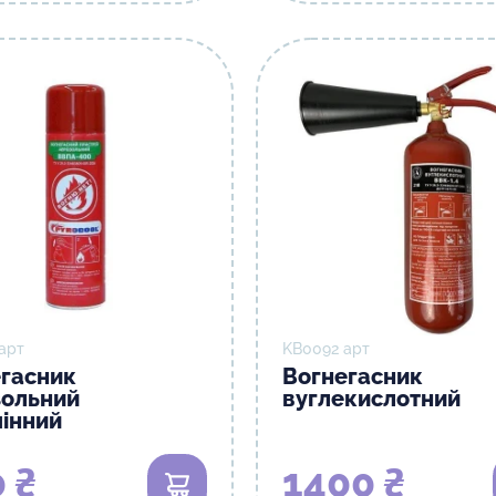
арт
KB0092 арт
гасник
Вогнегасник
зольний
вуглекислотний
інний
 ₴
1400 ₴