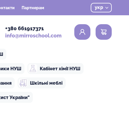
укр
онтакти
Партнерам
0
+380 661917371
info@mirroschool.com
УШ
ізики НУШ
Кабінет хімії НУШ
чання
Шкільні меблі
ист України"