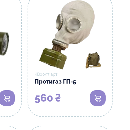
KB0097 арт
Протигаз ГП-5
560 ₴