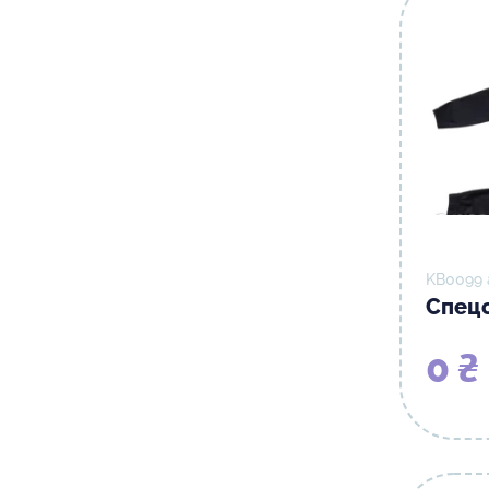
KB0099 
Спецо
0 ₴