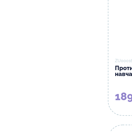
ZU00016
Проти
навч
189