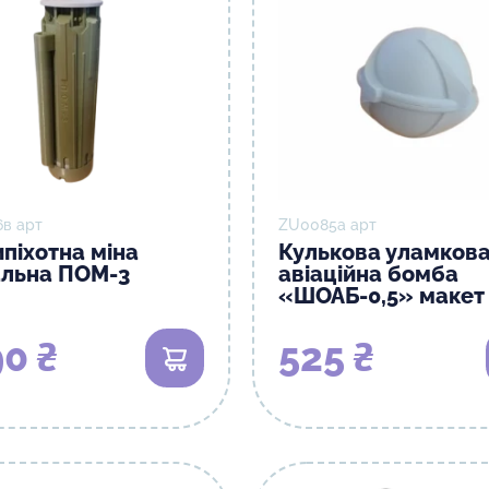
в арт
ZU0085а арт
піхотна міна
Кулькова уламков
альна ПОМ-3
авіаційна бомба
«ШОАБ-0,5» макет
0 ₴
525 ₴