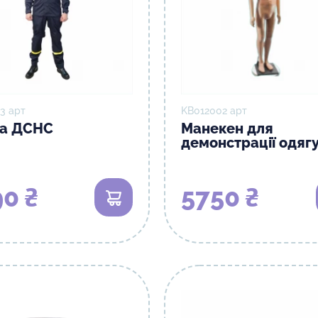
3 арт
KB012002 арт
а ДСНС
Манекен для
демонстрації одяг
0 ₴
5750 ₴