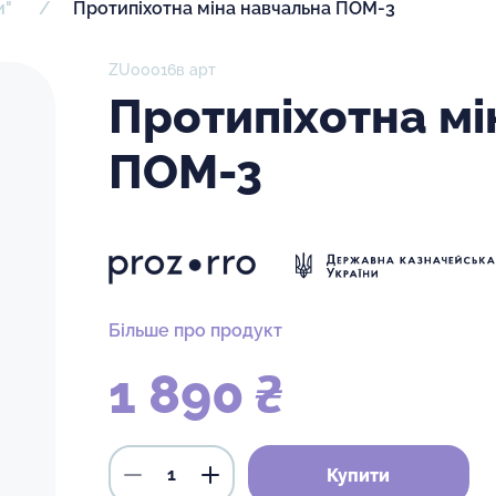
и"
Протипіхотна міна навчальна ПОМ-3
ZU00016в арт
Протипіхотна мі
ПОМ-3
Більше про продукт
1 890 ₴
Купити