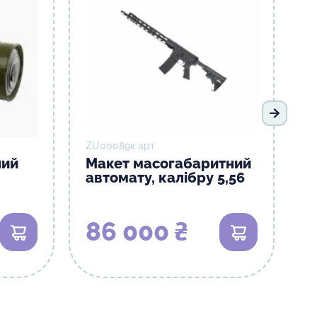
Наступ
ZU00089к арт
ний
Макет масогабаритний
автомату, калібру 5,56
86 000 ₴
В кошик
В кошик