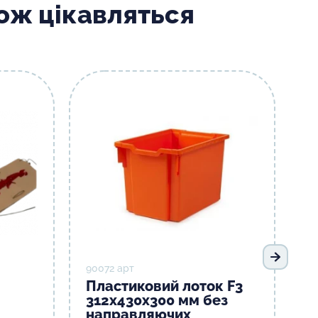
кож цікавляться
Наступ
90072 арт
Пластиковий лоток F3
312х430х300 мм без
направляючих