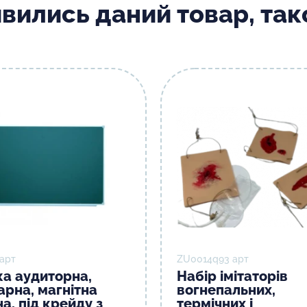
ивились даний товар, та
 арт
ZU0014q93 арт
а аудиторна,
Набір імітаторів
арна, магнітна
вогнепальних,
а, під крейду з
термічних і