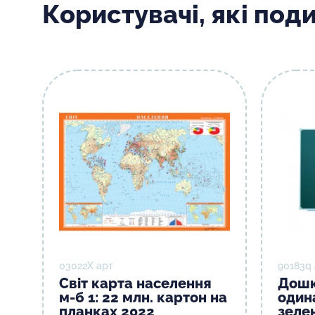
Користувачі, які под
03022Х арт
90183q
Світ карта населення
Дошк
м-б 1: 22 млн. картон на
один
планках 2022
зелен