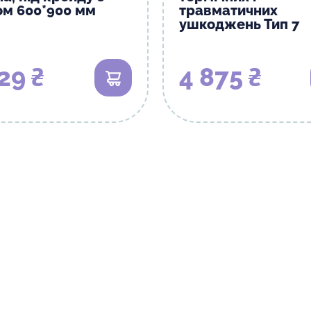
ом 600*900 мм
травматичних
ушкоджень Тип 7
29 ₴
4 875 ₴
В кошик