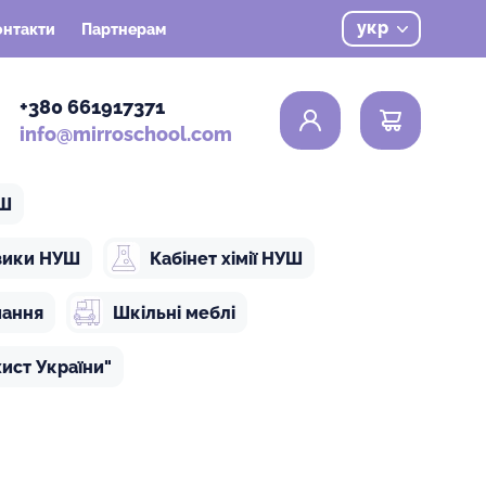
укр
онтакти
Партнерам
0
+380 661917371
info@mirroschool.com
УШ
ізики НУШ
Кабінет хімії НУШ
чання
Шкільні меблі
ист України"