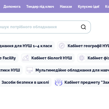
Допомога
Тендер під ключ
Накази
Купуємо ідеї
К
днання для НУШ 1–4 класи
Кабінет географії Н
Facility
Кабінет біології НУШ
Кабінет ф
атики НУШ
Мультимедійне обладнання для нав
Засоби безпеки в школі
Кабінет предмету "Зах