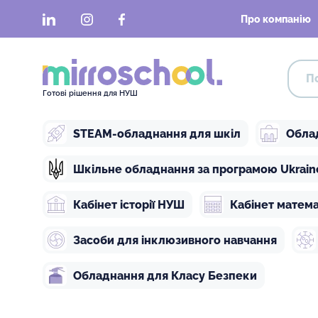
LinkedIn
Instagram
Facebook
Про компанію
Готові рішення для НУШ
STEAM-обладнання для шкіл
Обла
Шкільне обладнання за програмою Ukraine 
Кабінет історії НУШ
Кабінет матем
Засоби для інклюзивного навчання
Обладнання для Класу Безпеки