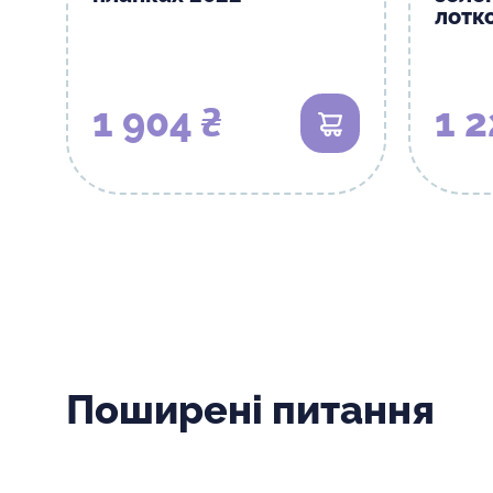
лотк
1 904 ₴
1 2
В кошик
Поширені питання