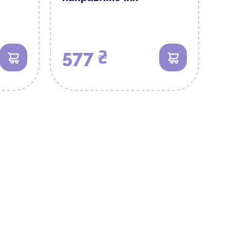
577 ₴
В кошик
В кошик