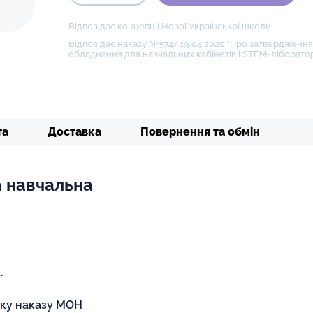
Відповідає концепції Нової Української школи
Відповідає наказу №574/29.04.2020 "Про затвердження 
обладнання для навчальних кабінетів і STEM-ліборатор
та
Доставка
Повернення та обмін
а навчальна
.
іку наказу МОН