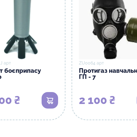
J арт
ZU0064 арт
т боєприпасу
Протигаз навчаль
0
ГП - 7
00 ₴
2 100 ₴
В кошик