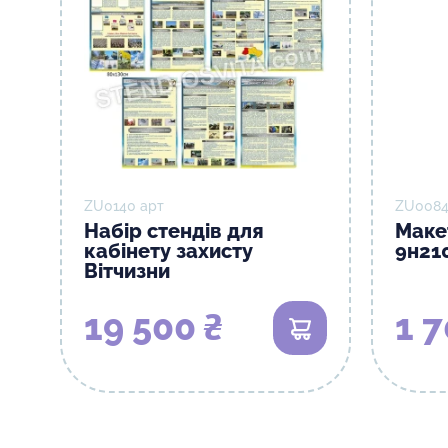
ZU0140 арт
ZU0084
Набір стендів для
Маке
кабінету захисту
9н21
Вітчизни
19 500 ₴
1 7
В кошик