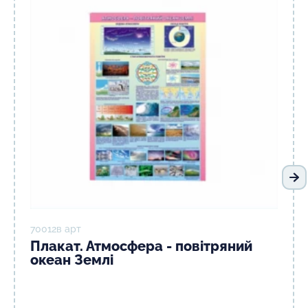
На
70012в арт
Плакат. Атмосфера - повітряний
океан Землі