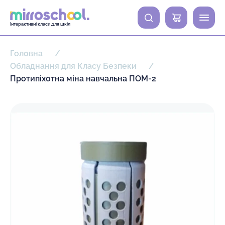
0
Інтерактивні класи для шкіл
Головна
Обладнання для Класу Безпеки
Протипіхотна міна навчальна ПОМ-2