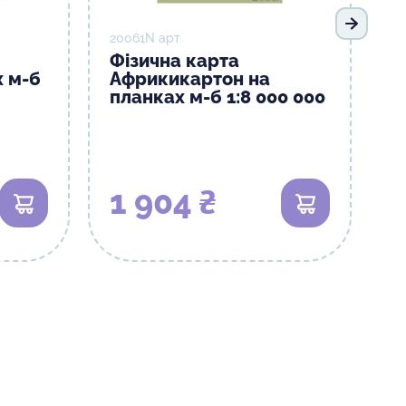
Наступ
20061N арт
Фізична карта
х м-б
Африкикартон на
планках м-б 1:8 000 000
1 904 ₴
В кошик
В кошик