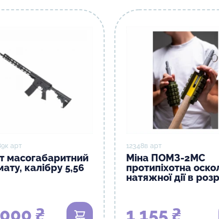
9к арт
12348в арт
т масогабаритний
Міна ПОМЗ-2МС
ату, калібру 5,56
протипіхотна оско
натяжної дії в розр
 000 ₴
1 155 ₴