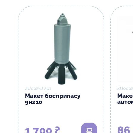
ZU0084J арт
ZU0008
Макет боєприпасу
Маке
9н210
автом
1 700 ₴
86