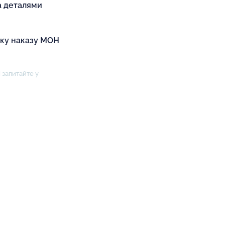
а деталями
іку наказу МОН
 запитайте у