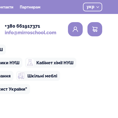
укр
онтакти
Партнерам
0
+380 661917371
info@mirroschool.com
УШ
ізики НУШ
Кабінет хімії НУШ
чання
Шкільні меблі
ист України"