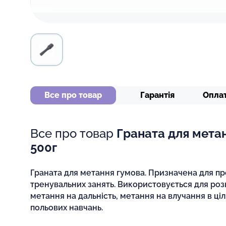
Все про товар
Гарантія
Опла
Все про товар
Граната для мета
500г
Граната для метання гумова. Призначена для п
тренувальних занять. Використовується для роз
метання на дальність, метання на влучання в ці
польових навчань.