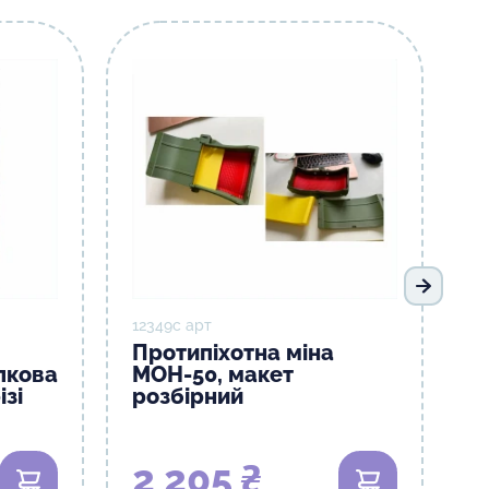
Наступ
12349с арт
Протипіхотна міна
лкова
МОН-50, макет
ізі
розбірний
2 205 ₴