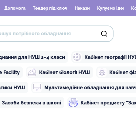
Допомога
Тендер під ключ
Накази
Купуємо ідеї
К
днання для НУШ 1–4 класи
Кабінет географії Н
Facility
Кабінет біології НУШ
Кабінет ф
атики НУШ
Мультимедійне обладнання для нав
Засоби безпеки в школі
Кабінет предмету "Зах