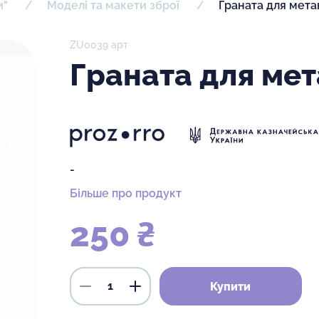
и"
Моделі та макети зброї
Граната для мета
ZU0039 арт
Граната для мет
-
Більше про продукт
250 ₴
Купити