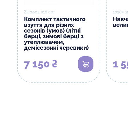
ZU0004 а18 арт
10287 а
Комплект тактичного
Навч
взуття для різних
велик
сезонів (умов) (літні
берці, зимові берці з
утеплювачем,
демісезонні черевики)
7 150 ₴
1 5
В кошик