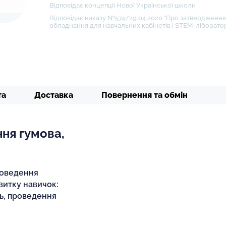
Відповідає концепції Нової Української школи
Відповідає наказу №574/29.04.2020 "Про затвердження 
обладнання для навчальних кабінетів і STEM-ліборатор
та
Доставка
Повернення та обмін
ння гумова,
роведення
витку навичок:
ль, проведення