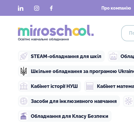
LinkedIn
Instagram
Facebook
Про компанію
Освітнє навчальне обладнання
STEAM-обладнання для шкіл
Обла
Шкільне обладнання за програмою Ukraine 
Кабінет історії НУШ
Кабінет матем
Засоби для інклюзивного навчання
Обладнання для Класу Безпеки