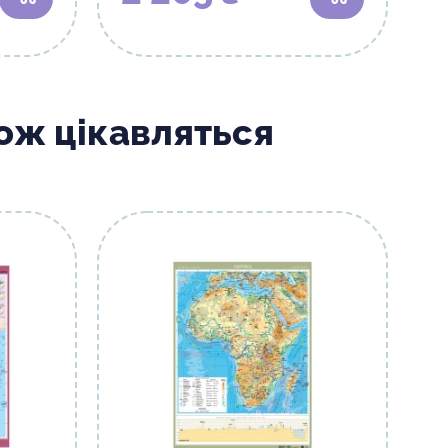
В кошик
В кошик
кож цікавляться