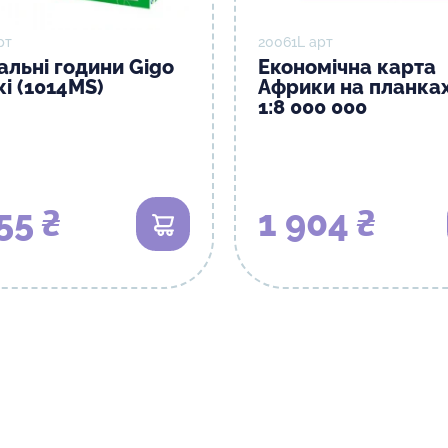
рт
20061L арт
альні години Gigo
Економічна карта
і (1014MS)
Африки на планка
1:8 000 000
55 ₴
1 904 ₴
В кошик