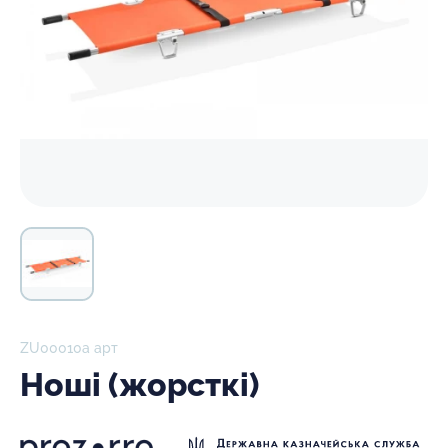
ZU00010а арт
Ноші (жорсткі)