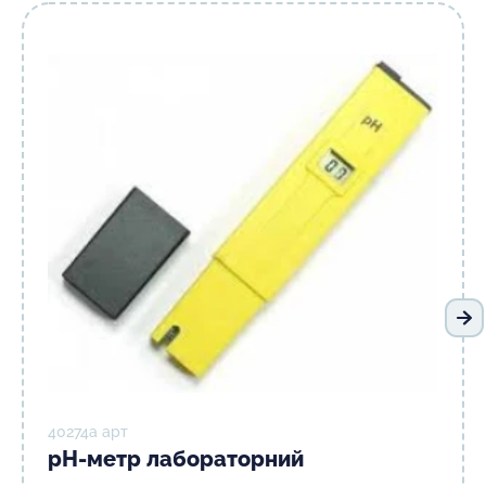
На
40274а арт
рН-метр лабораторний