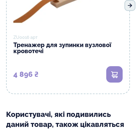
На
ZU0016 арт
Тренажер для зупинки вузлової
кровотечі
4 896 ₴
В кошик
Користувачі, які подивились
даний товар, також цікавляться