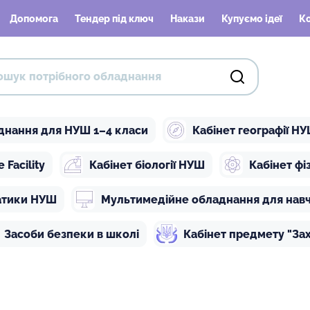
Допомога
Тендер під ключ
Накази
Купуємо ідеї
К
днання для НУШ 1–4 класи
Кабінет географії Н
Facility
Кабінет біології НУШ
Кабінет ф
атики НУШ
Мультимедійне обладнання для нав
Засоби безпеки в школі
Кабінет предмету "Зах