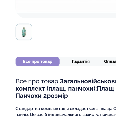
Все про товар
Гарантія
Опла
Все про товар
Загальновійськов
комплект (плащ, панчохи);Плащ 
Панчохи 2розмір
Стандартна комплектація складається з плаща 
панчіх. Це засіб індивідуального захисту, призн