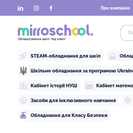
LinkedIn
Instagram
Facebook
Про компанію
Облаштування шкіл "під ключ"
STEAM-обладнання для шкіл
Обла
Шкільне обладнання за програмою Ukraine 
Кабінет історії НУШ
Кабінет матем
Засоби для інклюзивного навчання
Обладнання для Класу Безпеки