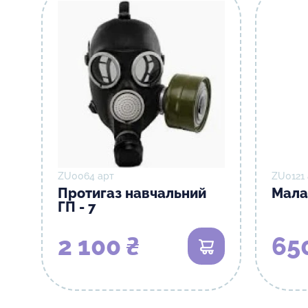
ZU0064 арт
ZU0121
Протигаз навчальний
Мала
ГП - 7
2 100 ₴
65
В кошик