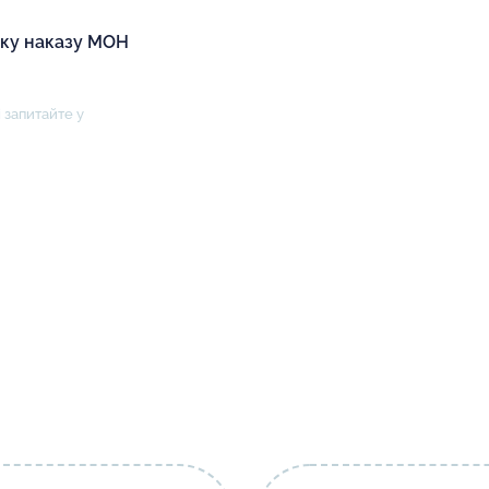
іку наказу МОН
 запитайте у