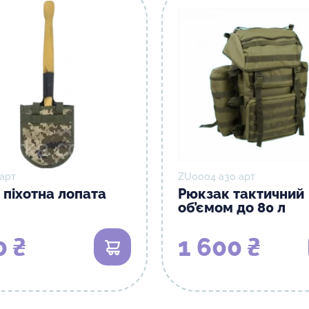
 арт
ZU0004 а30 арт
 піхотна лопата
Рюкзак тактичний
об’ємом до 80 л
0 ₴
1 600 ₴
В кошик