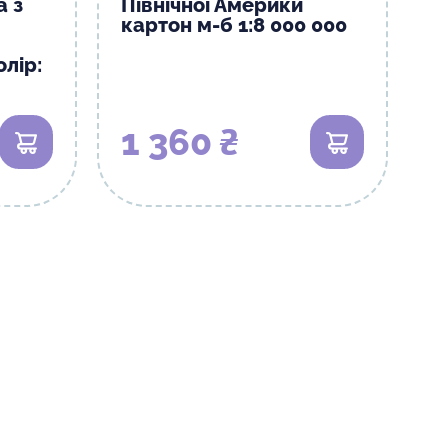
а з
Північної Америки
картон м-б 1:8 000 000
лір:
1 360 ₴
В кошик
В кошик