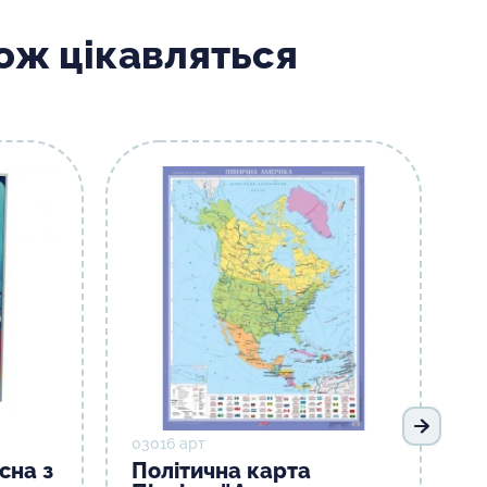
кож цікавляться
Наступ
03016 арт
сна з
Політична карта