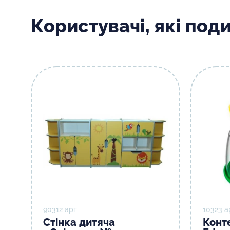
Користувачі, які под
90312 арт
10323 а
Стінка дитяча
Конт