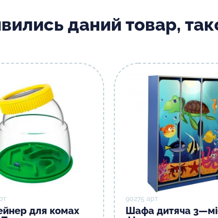
ивились даний товар, та
рт
90275 арт
ейнер для комах
Шафа дитяча 3—мі