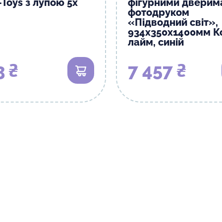
Toys з лупою 5x
фігурними дверим
фотодруком
«Підводний світ»,
934х350х1400мм Ко
лайм, синій
3 ₴
7 457 ₴
В кошик