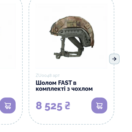
Наступ
ZU0048 арт
Шолом FAST в
комплекті з чохлом
8 525 ₴
В кошик
В кошик