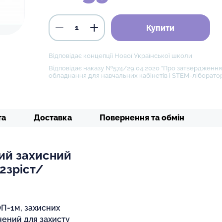
Купити
Відповідає концепції Нової Української школи
Відповідає наказу №574/29.04.2020 "Про затвердження 
обладнання для навчальних кабінетів і STEM-ліборатор
та
Доставка
Повернення та обмін
ий захисний
2зріст/
ОП-1м, захисних
ачений для захисту