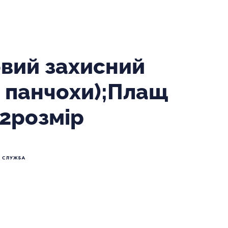
овий захисний
, панчохи);Плащ
 2розмір