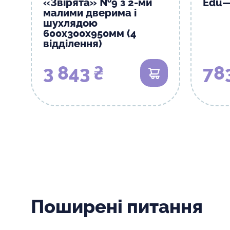
«Звірята» №9 з 2-ми
Edu—
малими дверима і
шухлядою
600х300х950мм (4
відділення)
3 843 ₴
78
В кошик
Поширені питання