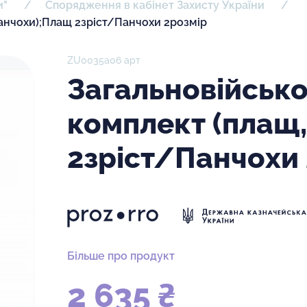
и"
Спорядження в кабінет Захисту України
панчохи);Плащ 2зріст/Панчохи 2розмір
ZU0035а06 арт
Загальновійськ
комплект (плащ
2зріст/Панчохи
Більше про продукт
2 635 ₴