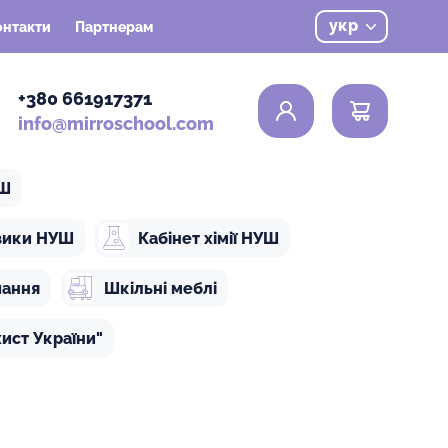
укр
онтакти
Партнерам
0
+380 661917371
info@mirroschool.com
УШ
ізики НУШ
Кабінет хімії НУШ
чання
Шкільні меблі
ист України"