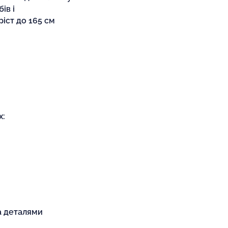
ів і
ріст до 165 см
х:
а деталями