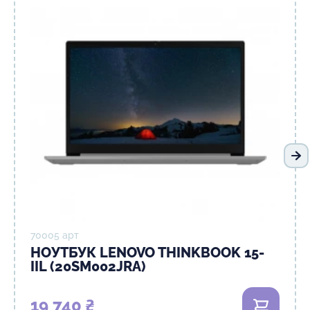
На
70005 арт
НОУТБУК LENOVO THINKBOOK 15-
IIL (20SM002JRA)
19 740 ₴