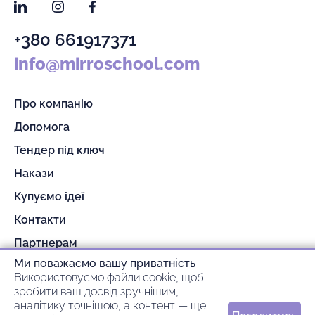
LinkedIn
Instagram
Facebook
+380 661917371
info@mirroschool.com
Про компанію
Допомога
Тендер під ключ
Накази
Купуємо ідеї
Контакти
Партнерам
Ми поважаємо вашу приватність
Гарантія та повернення
Використовуємо файли cookie, щоб
Оплата та доставка
зробити ваш досвід зручнішим,
аналітику точнішою, а контент — ще