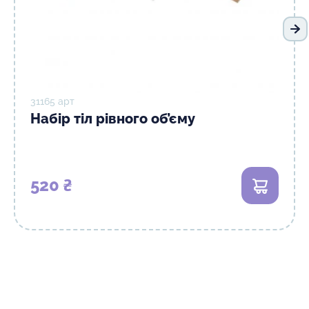
На
31165 арт
Набір тіл рівного об’єму
520 ₴
В кошик