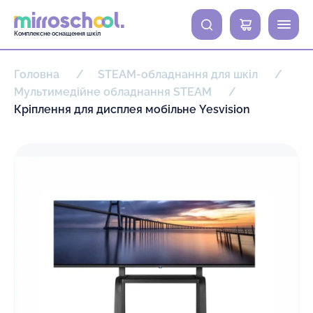
0
Комплексне оснащення шкіл
Головна
STEAM-обладнання для шкіл
Мультимедійне обладнання STEAM
Кріплення для дисплея мобільне Yesvision