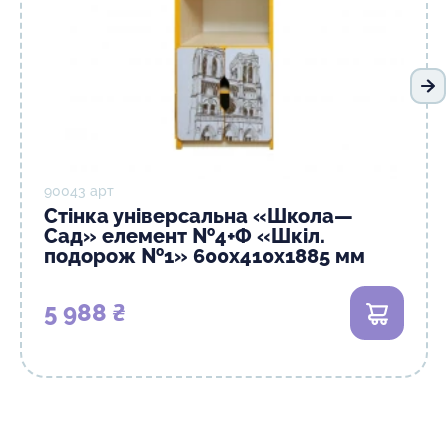
На
90043 арт
Стінка універсальна «Школа—
Сад» елемент №4+Ф «Шкіл.
подорож №1» 600х410х1885 мм
5 988 ₴
В кошик