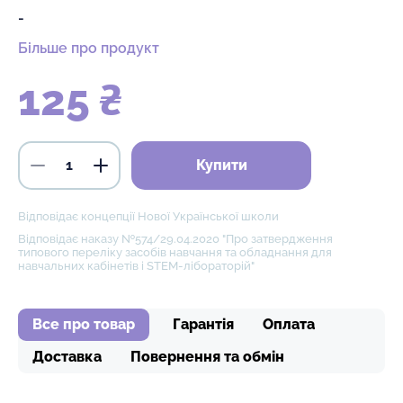
-
Більше про продукт
125 ₴
Купити
Відповідає концепції Нової Української школи
Відповідає наказу №574/29.04.2020 "Про затвердження
типового переліку засобів навчання та обладнання для
навчальних кабінетів і STEM-лібораторій"
Все про товар
Гарантія
Оплата
Доставка
Повернення та обмін