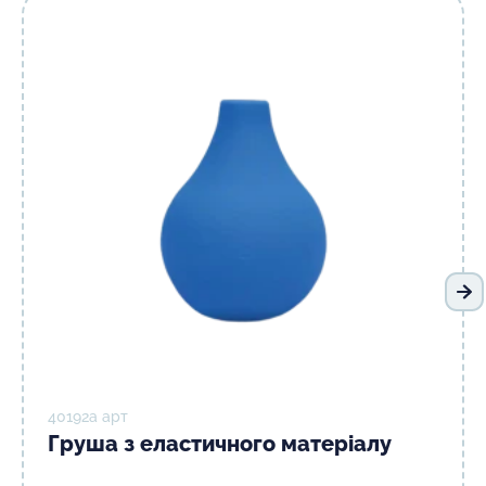
На
40192а арт
Груша з еластичного матеріалу