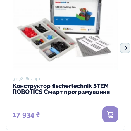
На
31138в6в7 арт
Конструктор fisсhertechnik STEM
ROBOTICS Смарт програмування
17 934 ₴
В кошик