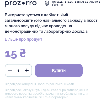
Використовується в кабінеті хімії
загальноосвітнього навчального закладу в якості
мірного посуду під час проведення
демонстраційних та лабораторних дослідів
Більше про продукт
15 ₴
Купити
Відповідає концепції Нової Української школи
Відповідає наказу №574/29.04.2020 "Про затвердження
типового переліку засобів навчання та обладнання для
навчальних кабінетів і STEM-лібораторій"