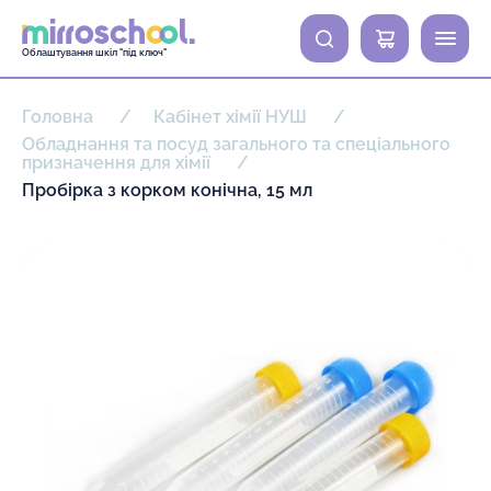
0
Облаштування шкіл "під ключ"
Головна
Кабінет хімії НУШ
Обладнання та посуд загального та спеціального
призначення для хімії
Пробірка з корком конічна, 15 мл