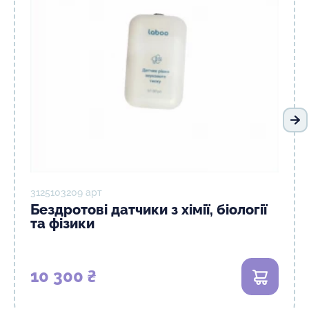
На
3125103209 арт
Бездротові датчики з хімії, біології
та фізики
10 300 ₴
В кошик