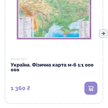
На
20092 арт
Україна. Фізична карта м-б 1:1 000
000
1 360 ₴
В кошик