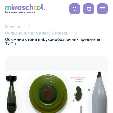
0
Інтерактивні класи для шкіл
Головна
Обладнання для Класу Безпеки
Об'ємний стенд вибухонебезпечних предметів
ТИП 1