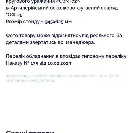
кругового ураження «ОЗМ-72»
9. Артилерійський осколково-фугасний снаряд
“ОФ-25”
Розмір стенду – 945х625 мм
Фото товару може відрізнятись від реального. За
деталями звертатись до менеджера.
Перелік обладнання відповідає типовому переліку
Наказу № 135 від 10.02.2023
Фото товару на сайті може відрізнятися від реального. Деталі
запитайте у консультанта.