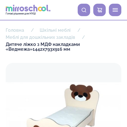
0
Готові рішення для НУШ
Головна
Шкільні меблі
Меблі для дошкільних закладів
Дитяче ліжко з МДФ накладками
«Ведмежа»1442х793х916 мм