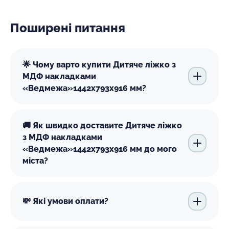
Поширені питання
🌟 Чому варто купити Дитяче ліжко з
МДФ накладками
«Ведмежа»1442х793х916 мм?
🚚 Як швидко доставите Дитяче ліжко
з МДФ накладками
«Ведмежа»1442х793х916 мм до мого
міста?
💸 Які умови оплати?