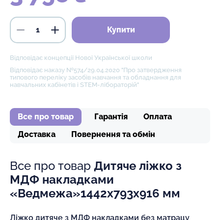
Купити
Відповідає концепції Нової Української школи
Відповідає наказу №574/29.04.2020 "Про затвердження
типового переліку засобів навчання та обладнання для
навчальних кабінетів і STEM-лібораторій"
Все про товар
Гарантія
Оплата
Доставка
Повернення та обмін
Все про товар
Дитяче ліжко з
МДФ накладками
«Ведмежа»1442х793х916 мм
Ліжко дитяче з МДФ накладками без матрацу