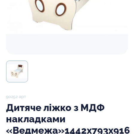
90252 арт
Дитяче ліжко з МДФ
накладками
«Ведмежа»1442х793х916