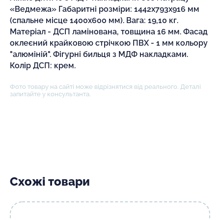
«Ведмежа» Габаритні розміри: 1442х793х916 мм
(спальне місце 1400х600 мм). Вага: 19,10 кг.
Матеріал - ДСП ламінована, товщина 16 мм. Фасад
оклеєний крайковою стрічкою ПВХ - 1 мм кольору
"алюміній". Фігурні бильця з МДФ накладками.
Колір ДСП: крем.
Фото товару на сайті може відрізнятися від реального. Деталі
запитайте у консультанта.
Схожі товари