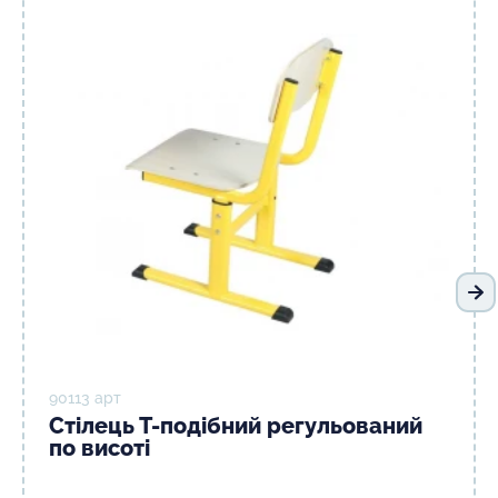
На
90113 арт
Стілець Т-подібний регульований
по висоті