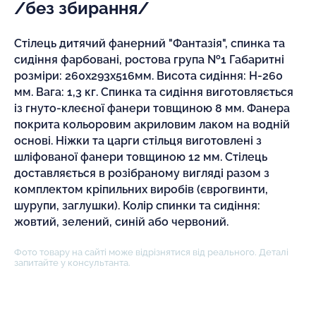
/без збирання/
Стілець дитячий фанерний "Фантазія", спинка та
сидіння фарбовані, ростова група №1 Габаритні
розміри: 260х293х516мм. Висота сидіння: Н-260
мм. Вага: 1,3 кг. Спинка та сидіння виготовляється
із гнуто-клеєної фанери товщиною 8 мм. Фанера
покрита кольоровим акриловим лаком на водній
основі. Ніжки та царги стільця виготовлені з
шліфованої фанери товщиною 12 мм. Стілець
доставляється в розібраному вигляді разом з
комплектом кріпильних виробів (єврогвинти,
шурупи, заглушки). Колір спинки та сидіння:
жовтий, зелений, синій або червоний.
Фото товару на сайті може відрізнятися від реального. Деталі
запитайте у консультанта.