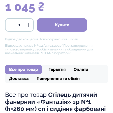
1 045 ₴
Купити
Відповідає концепції Нової Української школи
Відповідає наказу №574/29.04.2020 "Про затвердження
типового переліку засобів навчання та обладнання для
навчальних кабінетів і STEM-лібораторій"
Все про товар
Гарантія
Оплата
Доставка
Повернення та обмін
Все про товар
Стілець дитячий
фанерний «Фантазія» зр №1
(h=260 мм) сп і сидіння фарбовані