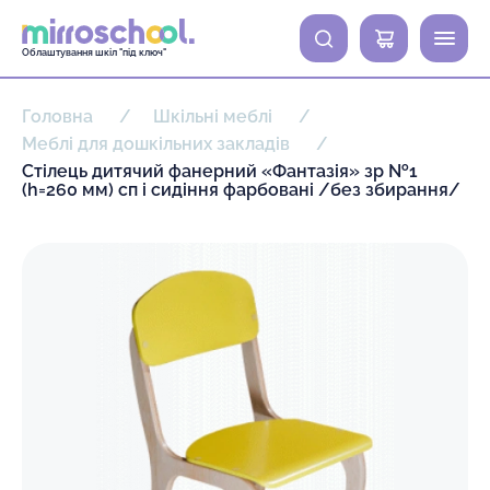
0
Облаштування шкіл "під ключ"
Головна
Шкільні меблі
Меблі для дошкільних закладів
Стілець дитячий фанерний «Фантазія» зр №1
(h=260 мм) сп і сидіння фарбовані /без збирання/