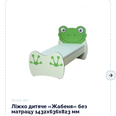
На
90255 арт
Ліжко дитяче «Жабеня» без
матрацу 1432х636х823 мм