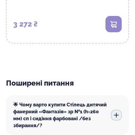
3 272 ₴
В кошик
Поширені питання
🌟 Чому варто купити Стілець дитячий
фанерний «Фантазія» зр №1 (h=260
мм) сп і сидіння фарбовані /без
збирання/?