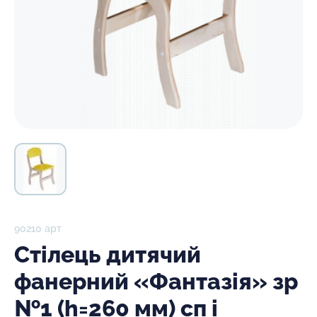
90210 арт
Стілець дитячий
фанерний «Фантазія» зр
№1 (h=260 мм) сп і