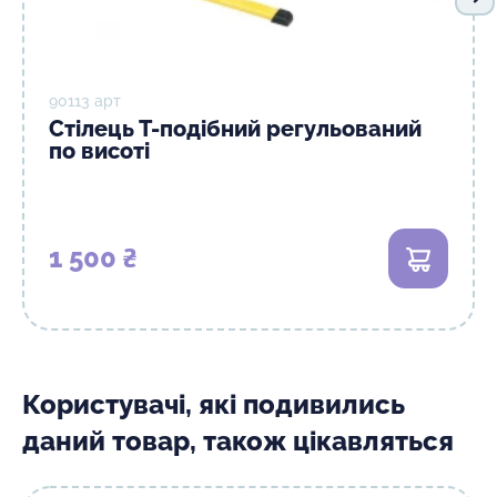
На
90113 арт
Стілець Т-подібний регульований
по висоті
1 500 ₴
В кошик
Користувачі, які подивились
даний товар, також цікавляться