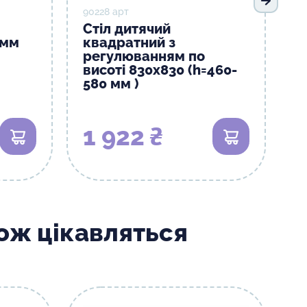
Наступ
90228 арт
Стіл дитячий
0мм
квадратний з
регулюванням по
висоті 830х830 (h=460-
580 мм )
1 922 ₴
В кошик
В кошик
кож цікавляться