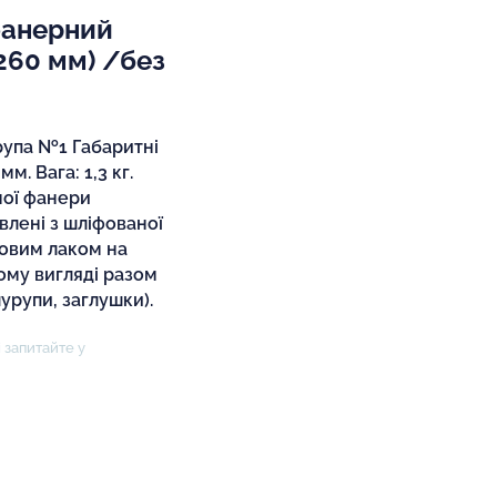
фанерний
260 мм) /без
рупа №1 Габаритні
м. Вага: 1,3 кг.
ної фанери
влені з шліфованої
овим лаком на
ному вигляді разом
урупи, заглушки).
 запитайте у