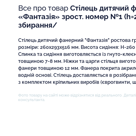
Все про товар
Стілець дитячий 
«Фантазія» зрост. номер №1 (h=
збирання/
Стілець дитячий фанерний "Фантазія" ростова г
розміри: 260х293х516 мм. Висота сидіння: Н-260 м
Спинка та сидіння виготовляється із гнуто-клеє
товщиною 7-8 мм. Ніжки та царги стільця вигото
фанери товщиною 12 мм. Фанера покрита акрил
водній основі. Стілець доставляється в розібра
з комплектом кріпильних виробів (єврогвинти, ш
Фото товару на сайті може відрізнятися від реального. Деталі
консультанта.