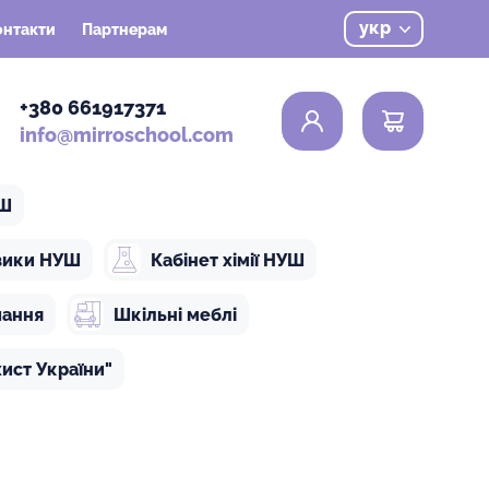
укр
онтакти
Партнерам
0
+380 661917371
info@mirroschool.com
УШ
ізики НУШ
Кабінет хімії НУШ
чання
Шкільні меблі
ист України"