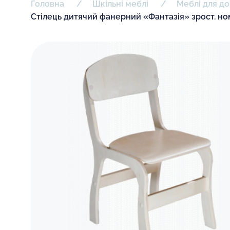
Головна
Шкільні меблі
Меблі для до
Стілець дитячий фанерний «Фантазія» зрост. н