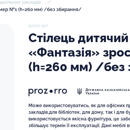
шкільних закладів
омер №1 (h=260 мм) /без збирання/
90207 арт
Стілець дитячи
«Фантазія» зро
(h=260 мм) /без
Може використовуватись, як для офісних пр
закладів,для бібліотек, для дому, так і для 
використовується якісна фурнітура, це заб
збільшує термін її експлуатації. Дані меблі