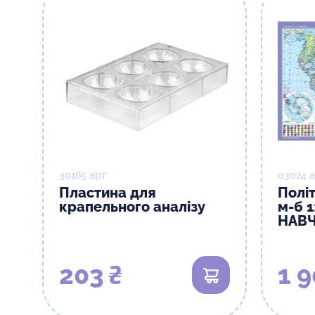
30165 арт
03024 
Пластина для
Політ
крапельного аналізу
м-б 1
НАВЧ
203 ₴
1 9
В кошик