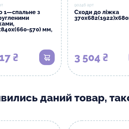
рт
90246 арт
о 1—спальне з
Сходи до ліжка
ругленими
370х682(1922)х68
ками,
х840х(660-570) мм,
17 ₴
3 504 ₴
В кошик
ивились даний товар, та