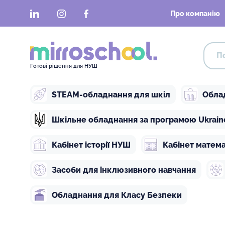
LinkedIn
Instagram
Facebook
Про компанію
Готові рішення для НУШ
STEAM-обладнання для шкіл
Обла
Шкільне обладнання за програмою Ukraine 
Кабінет історії НУШ
Кабінет матем
Засоби для інклюзивного навчання
Обладнання для Класу Безпеки