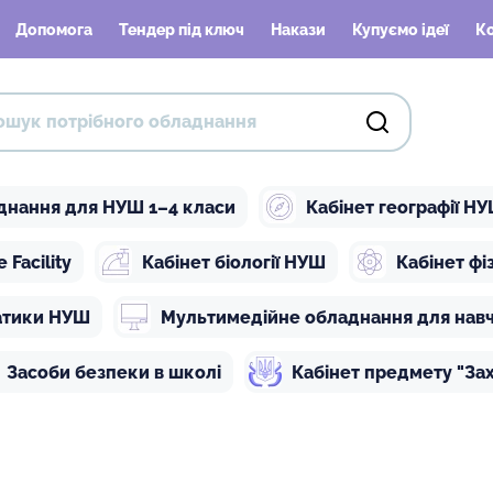
Допомога
Тендер під ключ
Накази
Купуємо ідеї
К
днання для НУШ 1–4 класи
Кабінет географії Н
Facility
Кабінет біології НУШ
Кабінет ф
атики НУШ
Мультимедійне обладнання для нав
Засоби безпеки в школі
Кабінет предмету "Зах