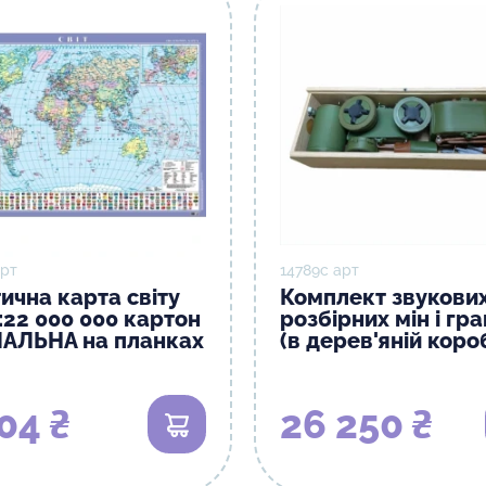
арт
14789с арт
ична карта світу
Комплект звукових
:22 000 000 картон
розбірних мін і гр
АЛЬНА на планках
(в дерев'яній коро
04 ₴
26 250 ₴
В кошик