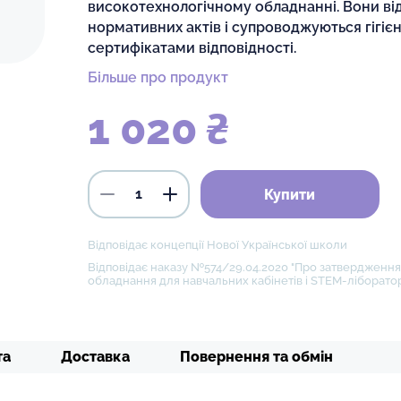
високотехнологічному обладнанні. Вони ві
нормативних актів і супроводжуються гігіє
сертифікатами відповідності.
Більше про продукт
1 020 ₴
Купити
Відповідає концепції Нової Української школи
Відповідає наказу №574/29.04.2020 "Про затвердження 
обладнання для навчальних кабінетів і STEM-ліборатор
та
Доставка
Повернення та обмін