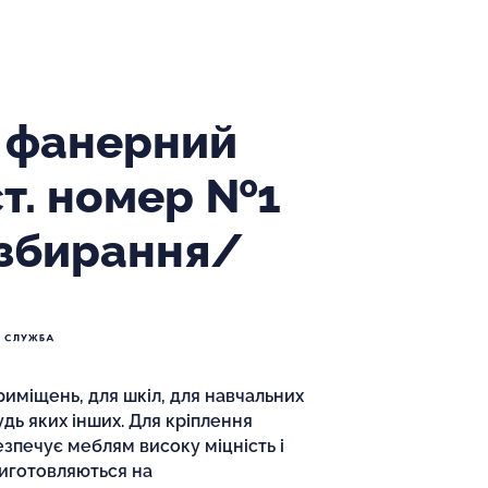
й фанерний
ст. номер №1
 збирання/
иміщень, для шкіл, для навчальних
будь яких інших. Для кріплення
езпечує меблям високу міцність і
 виготовляються на