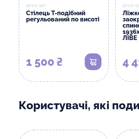
90113 арт
90171 а
Стілець Т-подібний
Ліжк
регульований по висоті
заок
спин
1936
ЛІВЕ
1 500 ₴
4 4
В кошик
Користувачі, які под