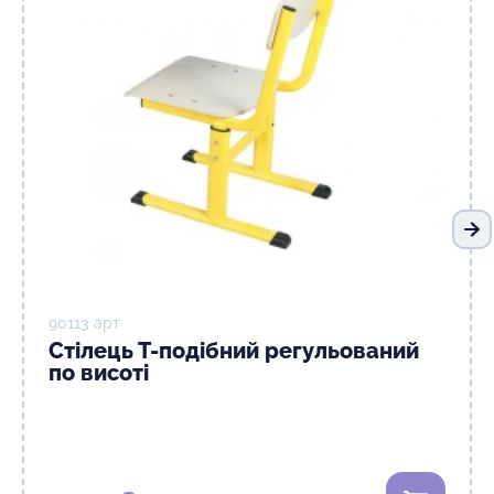
На
90113 арт
Стілець Т-подібний регульований
по висоті