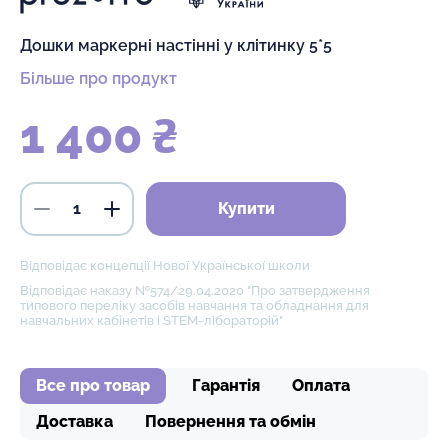
Дошки маркерні настінні у клітинку 5*5
Більше про продукт
1 400 ₴
Купити
Відповідає концепції Нової Української школи
Відповідає наказу №574/29.04.2020 "Про затвердження
типового переліку засобів навчання та обладнання для
навчальних кабінетів і STEM-лібораторій"
Все про товар
Гарантія
Оплата
Доставка
Повернення та обмін