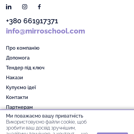
LinkedIn
Instagram
Facebook
+380 661917371
info@mirroschool.com
Про компанію
Допомога
Тендер під ключ
Накази
Купуємо ідеї
Контакти
Партнерам
Ми поважаємо вашу приватність
Гарантія та повернення
Використовуємо файли cookie, щоб
Оплата та доставка
зробити ваш досвід зручнішим,
аналітику точнішою, а контент — ще