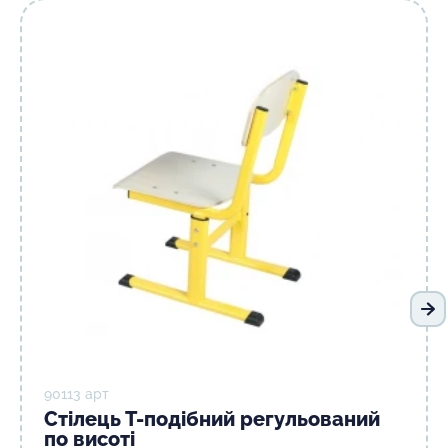
На
90113 арт
Стілець Т-подібний регульований
по висоті