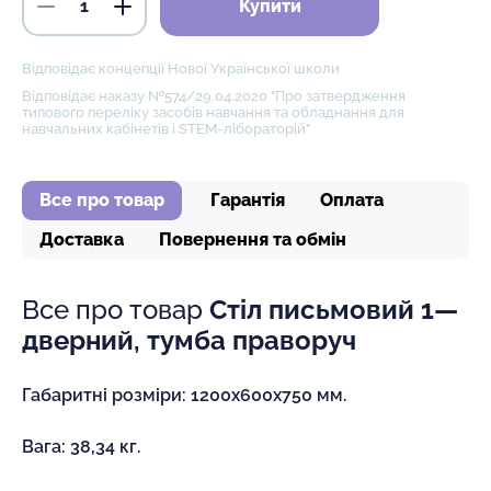
Купити
Відповідає концепції Нової Української школи
Відповідає наказу №574/29.04.2020 "Про затвердження
типового переліку засобів навчання та обладнання для
навчальних кабінетів і STEM-лібораторій"
Все про товар
Гарантія
Оплата
Доставка
Повернення та обмін
Все про товар
Стіл письмовий 1—
дверний, тумба праворуч
Габаритні розміри: 1200х600х750 мм.
Вага: 38,34 кг.