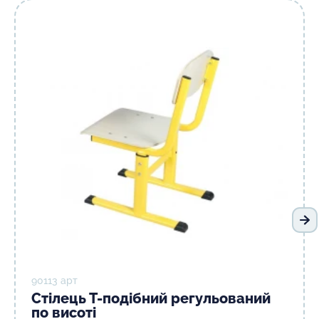
На
90113 арт
Стілець Т-подібний регульований
по висоті