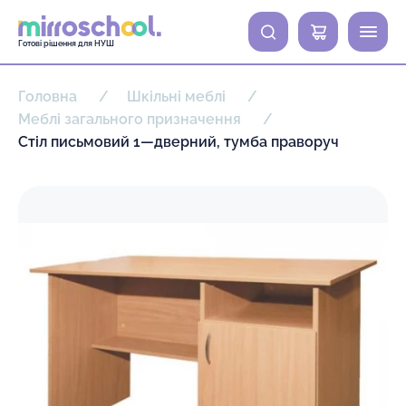
0
Готові рішення для НУШ
Головна
Шкільні меблі
Меблі загального призначення
Стіл письмовий 1—дверний, тумба праворуч