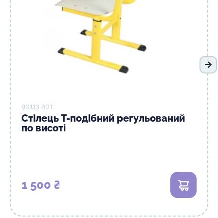
На
90113 арт
Стілець Т-подібний регульований
по висоті
1 500 ₴
В кошик