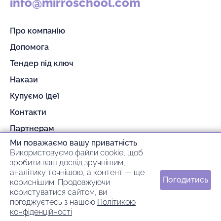
info@mirroschool.com
Про компанію
Допомога
Тендер під ключ
Накази
Купуємо ідеї
Контакти
Партнерам
Ми поважаємо вашу приватність
Гарантія та повернення
Використовуємо файли cookie, щоб
Оплата та доставка
зробити ваш досвід зручнішим,
аналітику точнішою, а контент — ще
Погодитись
кориснішим. Продовжуючи
© 2026 mirroschool
користуватися сайтом, ви
погоджуєтесь з нашою
Політикою
ideil.
Зроблено в
конфіденційності