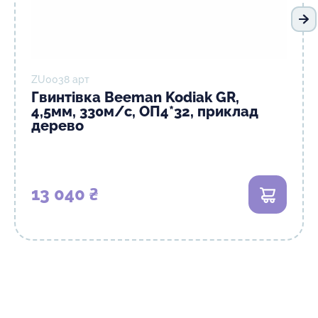
На
ZU0038 арт
Гвинтівка Beeman Kodiak GR,
4,5мм, 330м/с, ОП4*32, приклад
дерево
13 040 ₴
В кошик