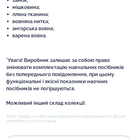
замок;
мішковина;
лляна тканина;
вовняна нитка;
ангорська вовна;
варена вовна.
*Увага! Виробник залишає за собою право
змінювати комплектацію навчальних посібників
без попереднього повідомлення, при цьому
функціональні і якісні показники наочних
посібників не погіршуються.
Можливий інший склад колекції.
Фото товару на сайті може відрізнятися від реального. Деталі
запитайте у консультанта.