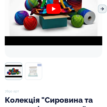
На
7890 арт
Колекція "Сировина та