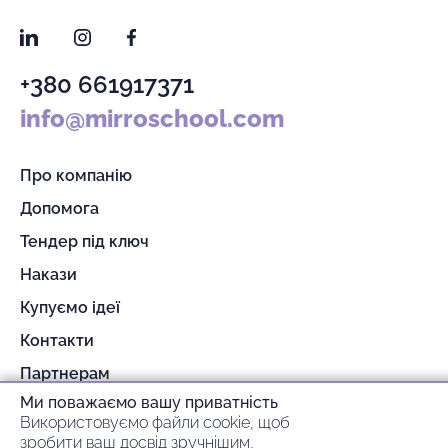
LinkedIn
Instagram
Facebook
+380 661917371
info@mirroschool.com
Про компанію
Допомога
Тендер під ключ
Накази
Купуємо ідеї
Контакти
Партнерам
Ми поважаємо вашу приватність
Гарантія та повернення
Використовуємо файли cookie, щоб
Оплата та доставка
зробити ваш досвід зручнішим,