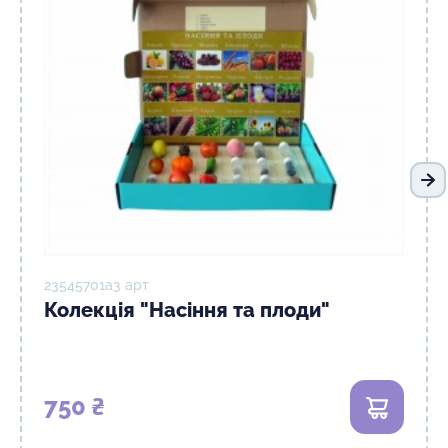
На
23545701а3 арт
Колекція "Насіння та плоди"
750 ₴
В кошик