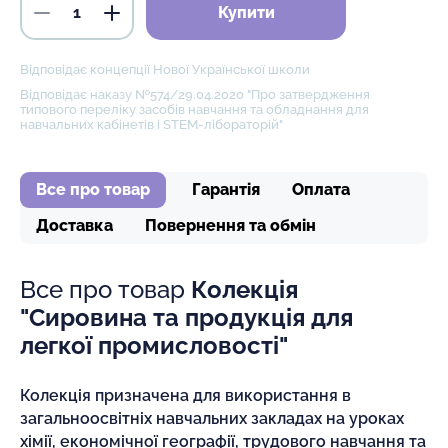
Купити
Відповідає концепції Нової Української школи
Відповідає наказу №574/29.04.2020 "Про затвердження
типового переліку засобів навчання та обладнання для
навчальних кабінетів і STEM-лібораторій"
Все про товар
Гарантія
Оплата
Доставка
Повернення та обмін
Все про товар
Колекція
"Сировина та продукція для
легкої промисловості"
Колекція призначена для використання в
загальноосвітніх навчальних закладах на уроках
хімії, економічної географії, трудового навчання та