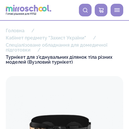
0
Готові рішення для НУШ
Головна
Кабінет предмету "Захист України"
Спеціалізоване обладнання для домедичної
підготовки
Турнікет для з’єднувальних ділянок тіла різних
моделей (Вузловий турнікет)