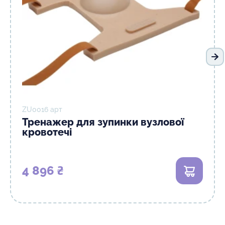
На
ZU0016 арт
Тренажер для зупинки вузлової
кровотечі
4 896 ₴
В кошик