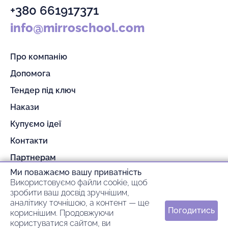
+380 661917371
info@mirroschool.com
Про компанію
Допомога
Тендер під ключ
Накази
Купуємо ідеї
Контакти
Партнерам
Ми поважаємо вашу приватність
Гарантія та повернення
Використовуємо файли cookie, щоб
Оплата та доставка
зробити ваш досвід зручнішим,
аналітику точнішою, а контент — ще
Погодитись
кориснішим. Продовжуючи
© 2026 mirroschool
користуватися сайтом, ви