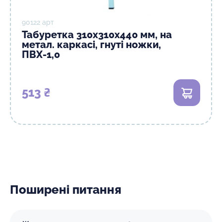
90122 арт
Табуретка 310х310х440 мм, на
метал. каркасі, гнуті ножки,
ПВХ-1,0
513 ₴
В кошик
Поширені питання