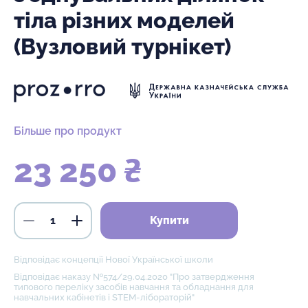
тіла різних моделей
(Вузловий турнікет)
Більше про продукт
23 250 ₴
Купити
Відповідає концепції Нової Української школи
Відповідає наказу №574/29.04.2020 "Про затвердження
типового переліку засобів навчання та обладнання для
навчальних кабінетів і STEM-лібораторій"