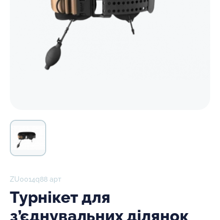
ZU0014q88 арт
Турнікет для
з’єднувальних ділянок