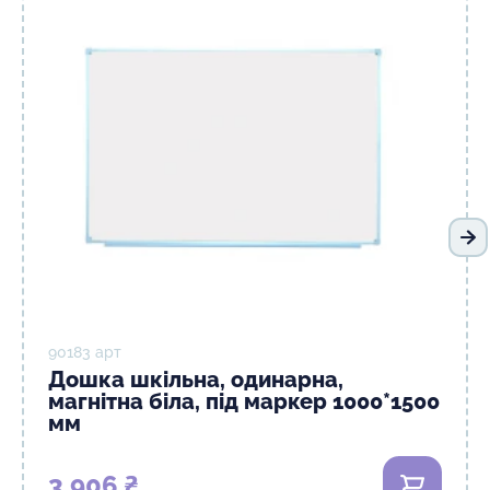
На
90183 арт
Дошка шкільна, одинарна,
магнітна біла, під маркер 1000*1500
мм
3 906 ₴