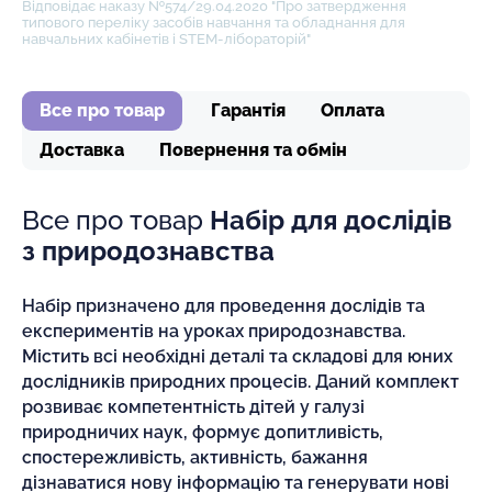
Відповідає наказу №574/29.04.2020 "Про затвердження
типового переліку засобів навчання та обладнання для
навчальних кабінетів і STEM-лібораторій"
Все про товар
Гарантія
Оплата
Доставка
Повернення та обмін
Все про товар
Набір для дослідів
з природознавства
Набір призначено для проведення дослідів та
експериментів на уроках природознавства.
Містить всі необхідні деталі та складові для юних
дослідників природних процесів. Даний комплект
розвиває компетентність дітей у галузі
природничих наук, формує допитливість,
спостережливість, активність, бажання
дізнаватися нову інформацію та генерувати нові