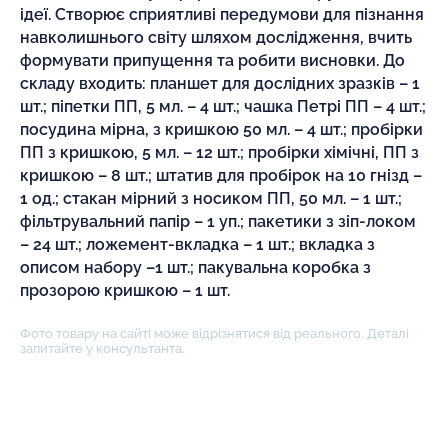
ідеї. Створює сприятливі передумови для пізнання
навколишнього світу шляхом дослідження, вчить
формувати припущення та робити висновки. До
складу входить: планшет для дослідних зразків – 1
шт.; піпетки ПП, 5 мл. – 4 шт.; чашка Петрі ПП – 4 шт.;
посудина мірна, з кришкою 50 мл. – 4 шт.; пробірки
ПП з кришкою, 5 мл. – 12 шт.; пробірки хімічні, ПП з
кришкою – 8 шт.; штатив для пробірок на 10 гнізд –
1 од.; стакан мірний з носиком ПП, 50 мл. – 1 шт.;
фільтрувальний папір – 1 уп.; пакетики з зіп-локом
– 24 шт.; ложемент-вкладка – 1 шт.; вкладка з
описом набору –1 шт.; пакувальна коробка з
прозорою кришкою – 1 шт.
Фото товару на сайті може відрізнятися від реального. Деталі
запитайте у консультанта.