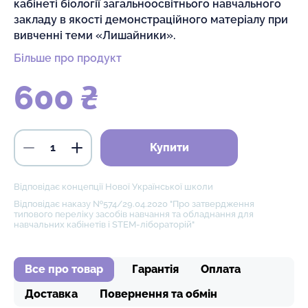
кабінеті біології загальноосвітнього навчального
закладу в якості демонстраційного матеріалу при
вивченні теми «Лишайники».
Більше про продукт
600 ₴
Купити
Відповідає концепції Нової Української школи
Відповідає наказу №574/29.04.2020 "Про затвердження
типового переліку засобів навчання та обладнання для
навчальних кабінетів і STEM-лібораторій"
Все про товар
Гарантія
Оплата
Доставка
Повернення та обмін