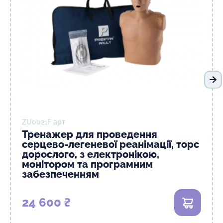
На
ZU0021F арт
Тренажер для проведення
серцево-легеневої реанімації, торс
дорослого, з електронікою,
монітором та програмним
забезпеченням
24 600 ₴
В кошик