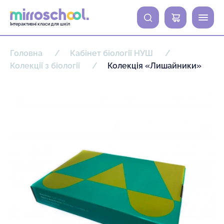
0
Інтерактивні класи для шкіл
Головна
Кабінет біології НУШ
Колекції з біології
Колекція «Лишайники»