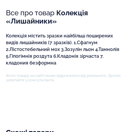
Все про товар
Колекція
«Лишайники»
Колекція містить зразки найбільш поширених
видів лишайників (7 зразків). 1.Сфагнум
2.Лістостебельний мох 3.Зозулін льон 4.Тамнолія
5.Гіпогімнія роздута 6.Кладонія зірчаста 7.
кладония безформна
Фото товару на сайті може відрізнятися від реального. Деталі
запитайте у консультанта.