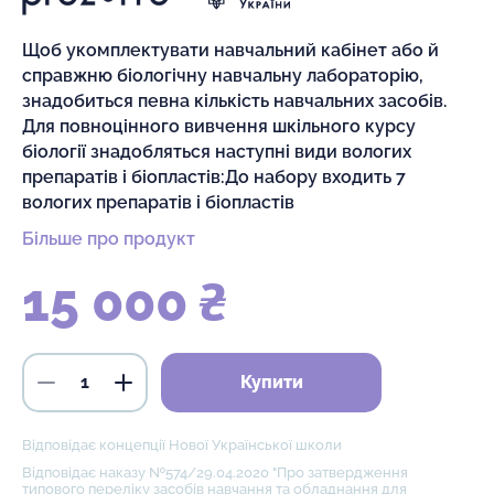
Щоб укомплектувати навчальний кабінет або й
справжню біологічну навчальну лабораторію,
знадобиться певна кількість навчальних засобів.
Для повноцінного вивчення шкільного курсу
біології знадобляться наступні види вологих
препаратів і біопластів:До набору входить 7
вологих препаратів і біопластів
Більше про продукт
15 000 ₴
Купити
Відповідає концепції Нової Української школи
Відповідає наказу №574/29.04.2020 "Про затвердження
типового переліку засобів навчання та обладнання для