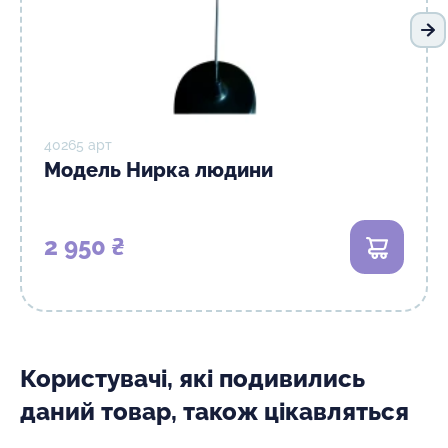
На
40265 арт
Модель Нирка людини
2 950 ₴
В кошик
Користувачі, які подивились
даний товар, також цікавляться