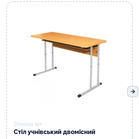
На
ZU0005а арт
Стіл учнівський двомісний