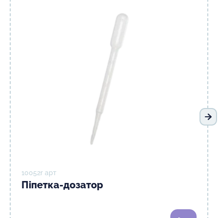
На
10052r арт
Піпетка-дозатор