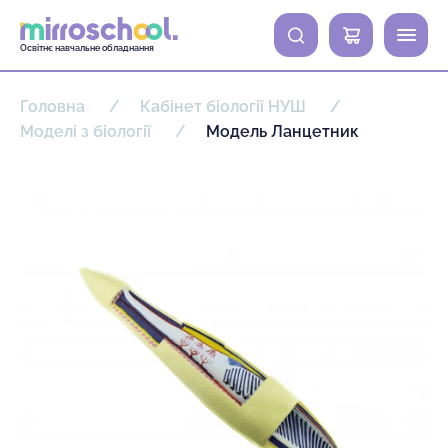
0
Освітнє навчальне обладнання
Головна
Кабінет біології НУШ
Моделі з біології
Модель Ланцетник