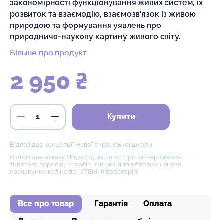
закономірності функціонування живих систем, їх
розвиток та взаємодію, взаємозв'язок із живою
природою та формування уявлень про
природничо-наукову картину живого світу.
Більше про продукт
2 950 ₴
Купити
Відповідає концепції Нової Української школи
Відповідає наказу №574/29.04.2020 "Про затвердження
типового переліку засобів навчання та обладнання для
навчальних кабінетів і STEM-лібораторій"
Все про товар
Гарантія
Оплата