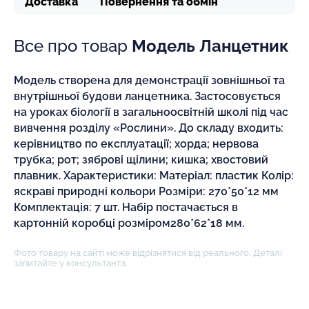
Доставка
Повернення та обмін
Все про товар
Модель Ланцетник
Модель створена для демонстрації зовнішньої та
внутрішньої будови ланцетника. Застосовується
на уроках біології в загальноосвітній школі під час
вивчення розділу «Рослини». До складу входить:
керівництво по експлуатації; хорда; нервова
трубка; рот; зяброві щілини; кишка; хвостовий
плавник. Характеристики: Матеріал: пластик Колір:
яскраві природні кольори Розміри: 270*50*12 мм
Комплектація: 7 шт. Набір постачається в
картонній коробці розміром280*62*18 мм.
Фото товару на сайті може відрізнятися від реального. Деталі
запитайте у консультанта.