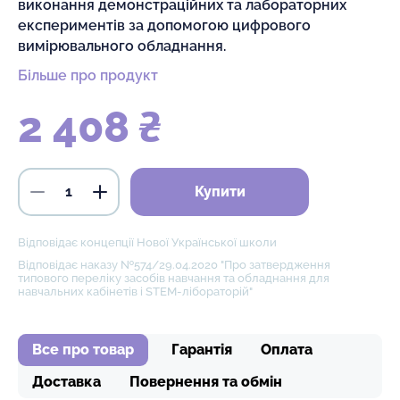
виконання демонстраційних та лабораторних
експериментів за допомогою цифрового
вимірювального обладнання.
Більше про продукт
2 408 ₴
Купити
Відповідає концепції Нової Української школи
Відповідає наказу №574/29.04.2020 "Про затвердження
типового переліку засобів навчання та обладнання для
навчальних кабінетів і STEM-лібораторій"
Все про товар
Гарантія
Оплата
Доставка
Повернення та обмін