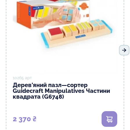
На
10265 арт
Дерев'яний пазл—сортер
Guidecraft Manipulatives Частини
квадрата (G6748)
2 370 ₴
В кошик