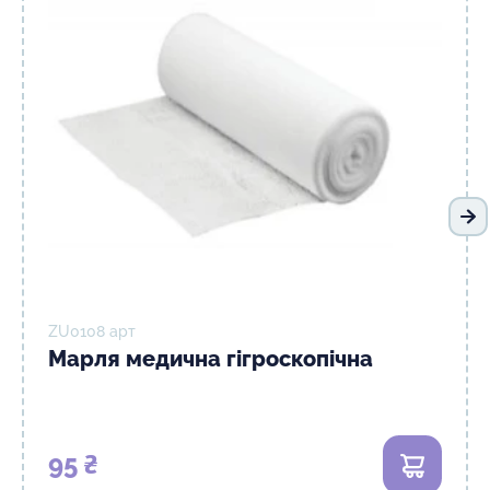
На
ZU0108 арт
Марля медична гігроскопічна
95 ₴
В кошик