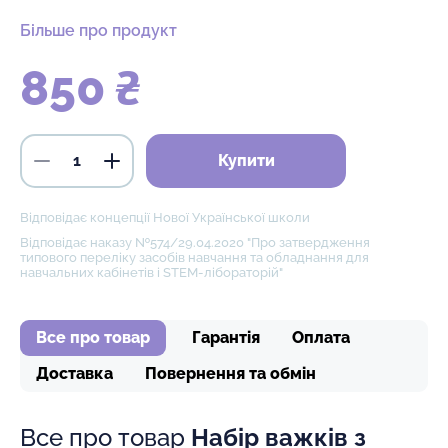
Більше про продукт
850 ₴
Купити
Відповідає концепції Нової Української школи
Відповідає наказу №574/29.04.2020 "Про затвердження
типового переліку засобів навчання та обладнання для
навчальних кабінетів і STEM-лібораторій"
Все про товар
Гарантія
Оплата
Доставка
Повернення та обмін
Все про товар
Набір важків з