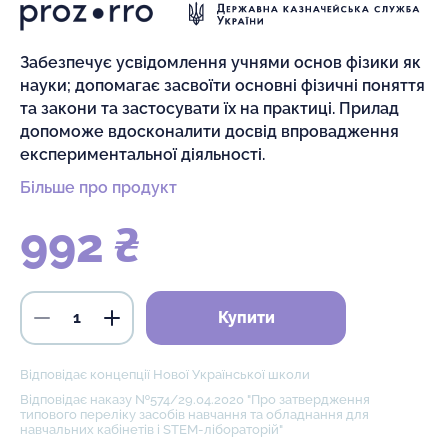
Забезпечує усвідомлення учнями основ фізики як
науки; допомагає засвоїти основні фізичні поняття
та закони та застосувати їх на практиці. Прилад
допоможе вдосконалити досвід впровадження
експериментальної діяльності.
Більше про продукт
992 ₴
Купити
Відповідає концепції Нової Української школи
Відповідає наказу №574/29.04.2020 "Про затвердження
типового переліку засобів навчання та обладнання для
навчальних кабінетів і STEM-лібораторій"