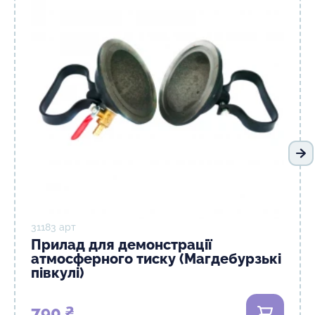
На
31183 арт
Прилад для демонстрації
атмосферного тиску (Магдебурзькі
півкулі)
790 ₴