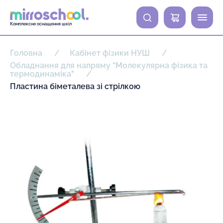
0
Комплексне оснащення шкіл
Головна
Кабінет фізики НУШ
Обладнання для напряму "Молекулярна фізика та
термодинаміка"
Пластина біметалева зі стрілкою