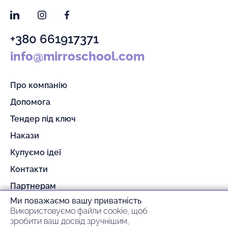
LinkedIn
Instagram
Facebook
+380 661917371
info@mirroschool.com
Про компанію
Допомога
Тендер під ключ
Накази
Купуємо ідеї
Контакти
Партнерам
Ми поважаємо вашу приватність
Гарантія та повернення
Використовуємо файли cookie, щоб
Оплата та доставка
зробити ваш досвід зручнішим,