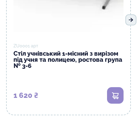
На
ZU0001 арт
Стіл учнівський 1-місний з вирізом
під учня та полицею, ростова група
№ 3-6
1 620 ₴
В кошик