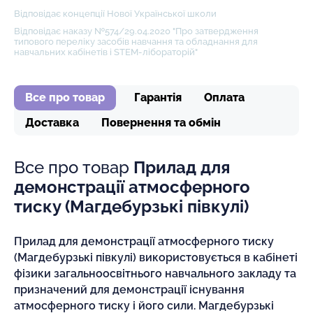
Відповідає концепції Нової Української школи
Відповідає наказу №574/29.04.2020 "Про затвердження
типового переліку засобів навчання та обладнання для
навчальних кабінетів і STEM-лібораторій"
Все про товар
Гарантія
Оплата
Доставка
Повернення та обмін
Все про товар
Прилад для
демонстрації атмосферного
тиску (Магдебурзькі півкулі)
Прилад для демонстрації атмосферного тиску
(Магдебурзькі півкулі) використовується в кабінеті
фізики загальноосвітнього навчального закладу та
призначений для демонстрації існування
атмосферного тиску і його сили. Магдебурзькі