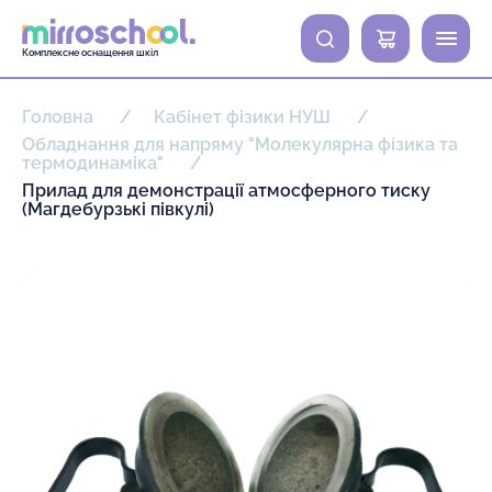
0
Комплексне оснащення шкіл
Головна
Кабінет фізики НУШ
Обладнання для напряму "Молекулярна фізика та
термодинаміка"
Прилад для демонстрації атмосферного тиску
(Магдебурзькі півкулі)