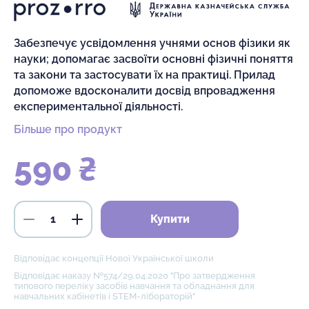
Забезпечує усвідомлення учнями основ фізики як
науки; допомагає засвоїти основні фізичні поняття
та закони та застосувати їх на практиці. Прилад
допоможе вдосконалити досвід впровадження
експериментальної діяльності.
Більше про продукт
590 ₴
Купити
Відповідає концепції Нової Української школи
Відповідає наказу №574/29.04.2020 "Про затвердження
типового переліку засобів навчання та обладнання для
навчальних кабінетів і STEM-лібораторій"