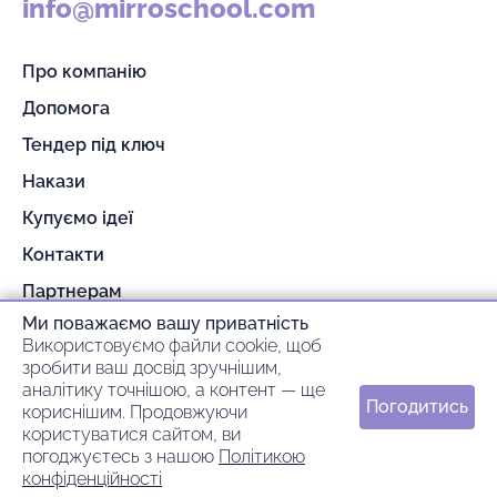
info@mirroschool.com
Про компанію
Допомога
Тендер під ключ
Накази
Купуємо ідеї
Контакти
Партнерам
Ми поважаємо вашу приватність
Гарантія та повернення
Використовуємо файли cookie, щоб
Оплата та доставка
зробити ваш досвід зручнішим,
аналітику точнішою, а контент — ще
Погодитись
кориснішим. Продовжуючи
© 2026 mirroschool
користуватися сайтом, ви
погоджуєтесь з нашою
Політикою
ideil.
Зроблено в
конфіденційності