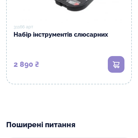
31166 арт
Набір інструментів слюсарних
2 890 ₴
В кошик
Поширені питання