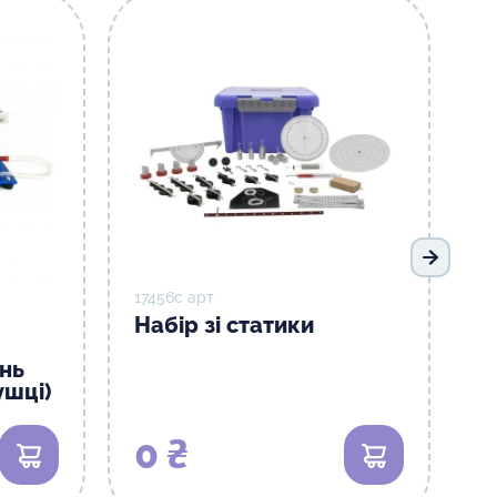
Наступ
17456с арт
Набір зі статики
нь
ушці)
0 ₴
В кошик
В кошик