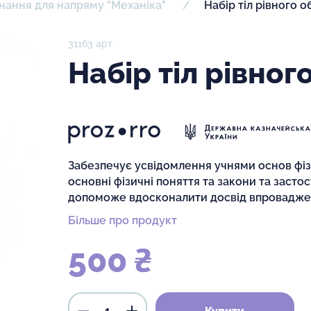
нання для напряму "Механіка"
Набір тіл рівного о
31163 арт
Набір тіл рівног
Забезпечує усвідомлення учнями основ фіз
основні фізичні поняття та закони та застос
допоможе вдосконалити досвід впроваджен
Більше про продукт
500 ₴