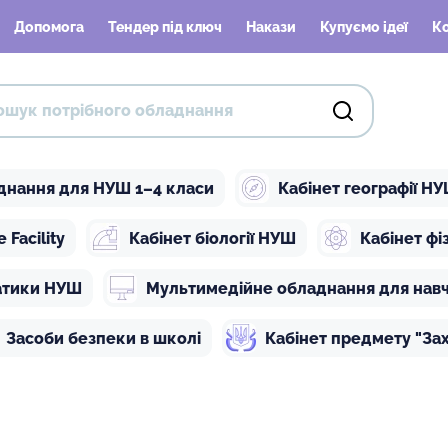
Допомога
Тендер під ключ
Накази
Купуємо ідеї
К
днання для НУШ 1–4 класи
Кабінет географії Н
Facility
Кабінет біології НУШ
Кабінет ф
атики НУШ
Мультимедійне обладнання для нав
Засоби безпеки в школі
Кабінет предмету "Зах