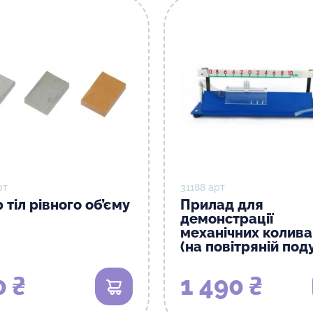
рт
31188 арт
 тіл рівного об’єму
Прилад для
демонстрації
механічних колива
(на повітряній под
0 ₴
1 490 ₴
В кошик