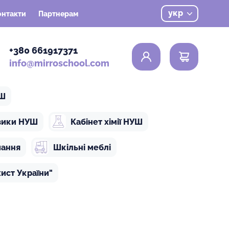
укр
онтакти
Партнерам
0
+380 661917371
info@mirroschool.com
УШ
ізики НУШ
Кабінет хімії НУШ
чання
Шкільні меблі
ист України"