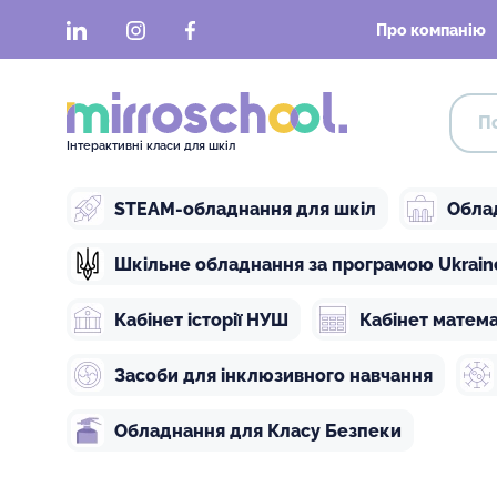
LinkedIn
Instagram
Facebook
Про компанію
Інтерактивні класи для шкіл
STEAM-обладнання для шкіл
Обла
Шкільне обладнання за програмою Ukraine 
Кабінет історії НУШ
Кабінет матем
Засоби для інклюзивного навчання
Обладнання для Класу Безпеки