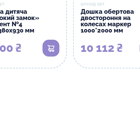
рт
90022g арт
ка дитяча
Дошка обертова
окий замок»
двостороння на
ент №4
колесах маркер
380х930 мм
1000*2000 мм
00 ₴
10 112 ₴
В кошик