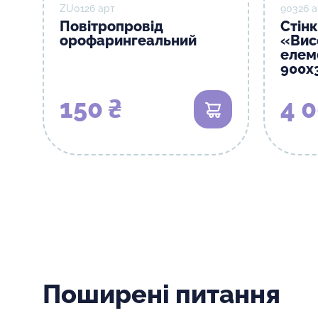
ZU0126 арт
90326 а
Повітропровід
Стін
орофарингеальний
«Вис
елем
900х
150 ₴
4 0
В кошик
Поширені питання