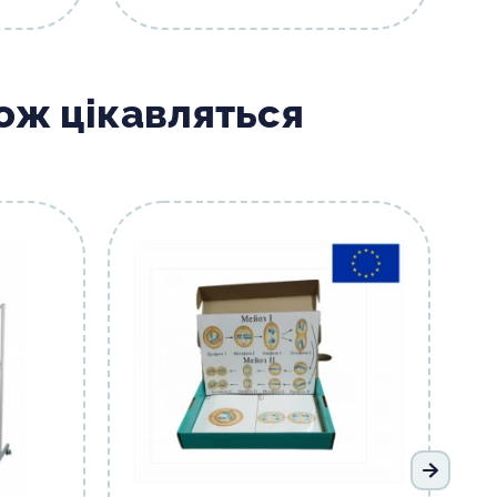
кож цікавляться
Наступ