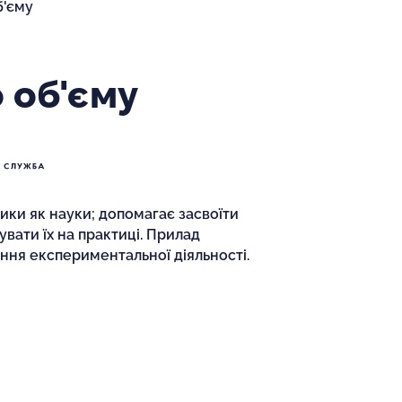
б'єму
о об'єму
ики як науки; допомагає засвоїти
увати їх на практиці. Прилад
ня експериментальної діяльності.