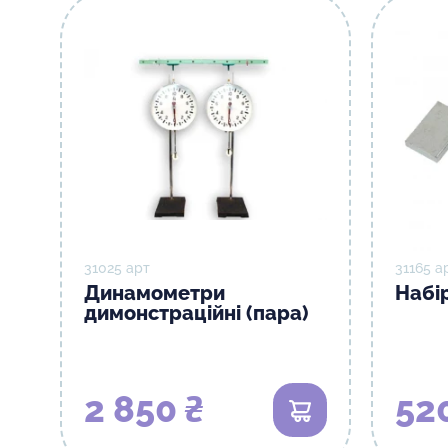
31025 арт
31165 а
Динамометри
Набір
димонстраційні (пара)
2 850 ₴
52
В кошик