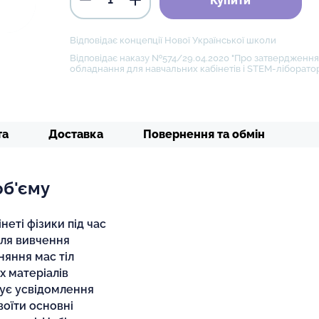
Купити
Відповідає концепції Нової Української школи
Відповідає наказу №574/29.04.2020 "Про затвердження 
обладнання для навчальних кабінетів і STEM-ліборатор
та
Доставка
Повернення та обмін
об'єму
неті фізики під час
для вивчення
няння мас тіл
х матеріалів
чує усвідомлення
воїти основні