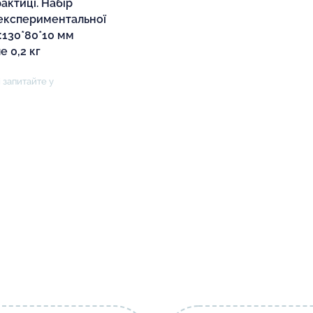
рактиці. Набір
експериментальної
):130*80*10 мм
е 0,2 кг
 запитайте у