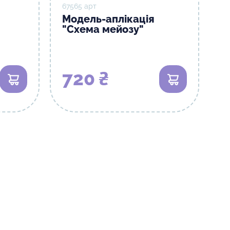
67565 арт
Модель-аплікація
"Схема мейозу"
720 ₴
В кошик
В кошик