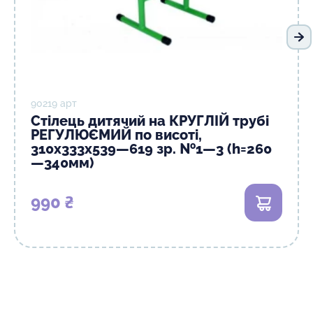
На
90219 арт
Стілець дитячий на КРУГЛІЙ трубі
РЕГУЛЮЄМИЙ по висоті,
310х333х539—619 зр. №1—3 (h=260
—340мм)
990 ₴
В кошик