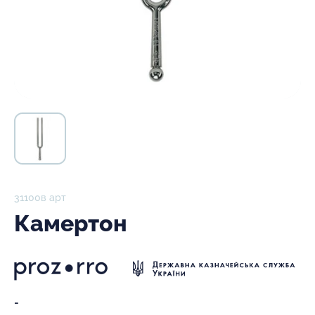
31100в арт
Камертон
-