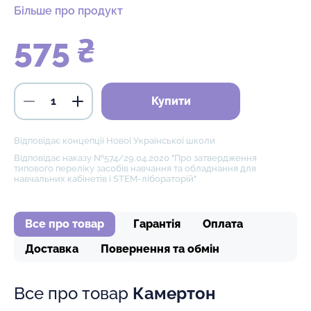
Більше про продукт
575 ₴
Купити
Відповідає концепції Нової Української школи
Відповідає наказу №574/29.04.2020 "Про затвердження
типового переліку засобів навчання та обладнання для
навчальних кабінетів і STEM-лібораторій"
Все про товар
Гарантія
Оплата
Доставка
Повернення та обмін
Все про товар
Камертон