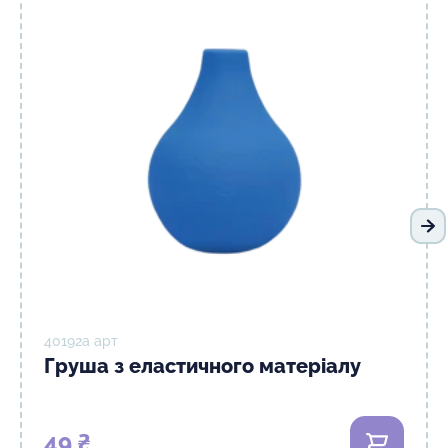
На
40192а арт
Груша з еластичного матеріалу
49 ₴