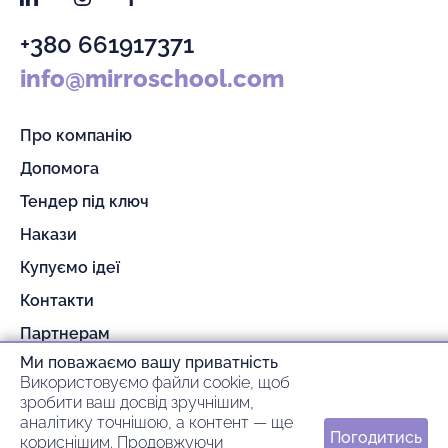
+380 661917371
info@mirroschool.com
Про компанію
Допомога
Тендер під ключ
Накази
Купуємо ідеї
Контакти
Партнерам
Ми поважаємо вашу приватність
Гарантія та повернення
Використовуємо файли cookie, щоб
Оплата та доставка
зробити ваш досвід зручнішим,
аналітику точнішою, а контент — ще
Погодитись
кориснішим. Продовжуючи