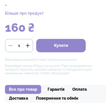
-
Більше про продукт
160 ₴
Купити
Відповідає концепції Нової Української школи
Відповідає наказу №574/29.04.2020 "Про затвердження
типового переліку засобів навчання та обладнання для
навчальних кабінетів і STEM-лібораторій"
Все про товар
Гарантія
Оплата
Доставка
Повернення та обмін