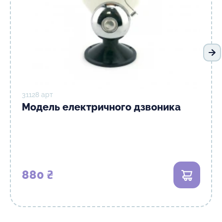
На
31128 арт
Модель електричного дзвоника
880 ₴
В кошик