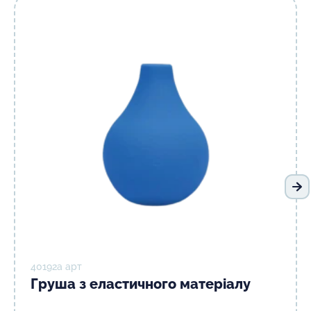
На
40192а арт
Груша з еластичного матеріалу