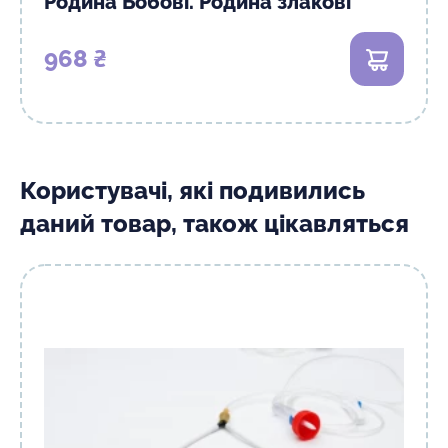
Родина Бобові. Родина злакові"
968 ₴
В кошик
Користувачі, які подивились
даний товар, також цікавляться