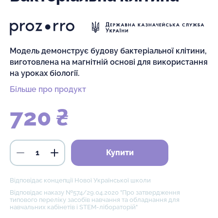
Модель демонструє будову бактеріальної клітини,
виготовлена на магнітній основі для використання
на уроках біології.
Більше про продукт
720 ₴
Купити
Відповідає концепції Нової Української школи
Відповідає наказу №574/29.04.2020 "Про затвердження
типового переліку засобів навчання та обладнання для
навчальних кабінетів і STEM-лібораторій"