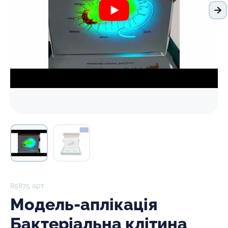
На
85875 арт
Модель-аплікація
Бактеріальна клітина