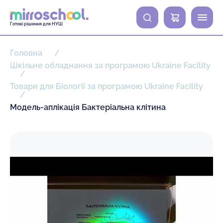
0
Готові рішення для НУШ
Головна
Шкільне обладнання за програмою Ukraine Facility
Товари для Біології за програмою Ukraine Facility
Модель-аплікація Бактеріальна клітина