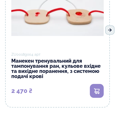
На
ZU0018gо04 арт
Манекен тренувальний для
тампонування ран, кульове вхідне
та вихідне поранення, з системою
подачі крові
2 470 ₴
В кошик