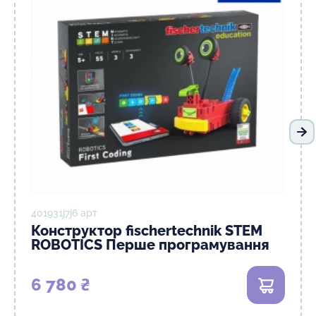
На
401931j7j6 арт
Конструктор fisсhertechnik STEM
ROBOTICS Перше програмування
6 780 ₴
В кошик