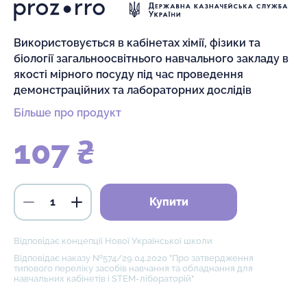
Використовується в кабінетах хімії, фізики та
біології загальноосвітнього навчального закладу в
якості мірного посуду під час проведення
демонстраційних та лабораторних дослідів
Більше про продукт
107 ₴
Купити
Відповідає концепції Нової Української школи
Відповідає наказу №574/29.04.2020 "Про затвердження
типового переліку засобів навчання та обладнання для
навчальних кабінетів і STEM-лібораторій"