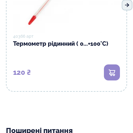
На
40366 арт
Термометр рідинний ( 0...+100°С)
120 ₴
В кошик
Поширені питання