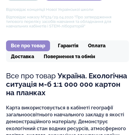
Відповідає концепції Нової Української школи
Відповідає наказу №574/29.04.2020 "Про затвердження
типового переліку засобів навчання та обладнання для
навчальних кабінетів і STEM-лібораторій"
Все про товар
Гарантія
Оплата
Доставка
Повернення та обмін
Все про товар
Україна. Екологічна
ситуація м-б 1:1 000 000 картон
на планках
Карта використовується в кабінеті географії
загальноосвітнього навчального закладу в якості
демонстраційного матеріалу. Демонструє
екологічний стан водних ресурсів, атмосферного