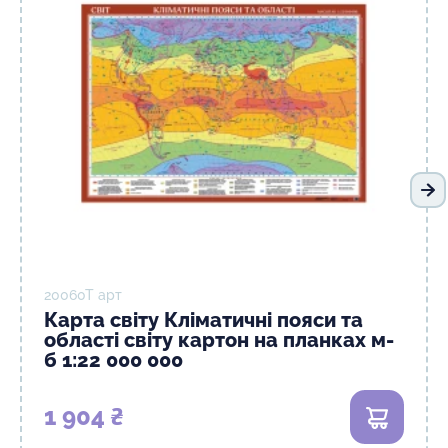
На
20060T арт
Карта світу Кліматичні пояси та
області світу картон на планках м-
б 1:22 000 000
1 904 ₴
В кошик