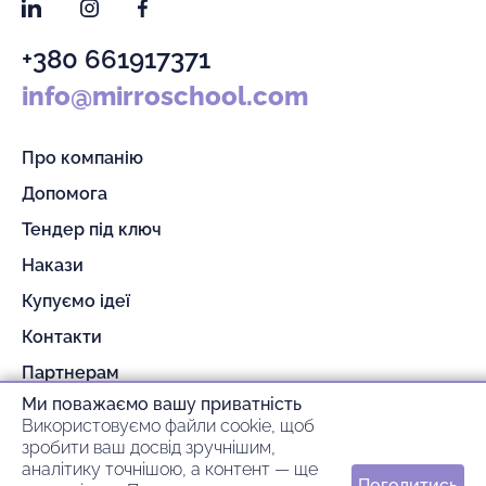
LinkedIn
Instagram
Facebook
+380 661917371
info@mirroschool.com
Про компанію
Допомога
Тендер під ключ
Накази
Купуємо ідеї
Контакти
Партнерам
Ми поважаємо вашу приватність
Гарантія та повернення
Використовуємо файли cookie, щоб
Оплата та доставка
зробити ваш досвід зручнішим,
аналітику точнішою, а контент — ще
Погодитись