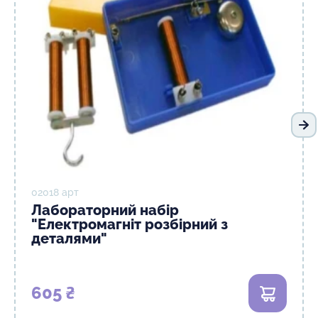
На
02018 арт
Лабораторний набір
"Електромагніт розбірний з
деталями"
605 ₴
В кошик