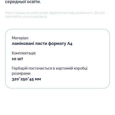
середньої освіти.
Фото товару на сайті може відрізнятися від реального. Деталі
запитайте у консультанта.
Матеріал:
ламіновані листи формату А4
Комплектація:
10 шт
Гербарій постачається в картонній коробці
розмірами
320*250*45 мм