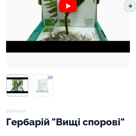
На
46564 арт
Гербарій "Вищі спорові"