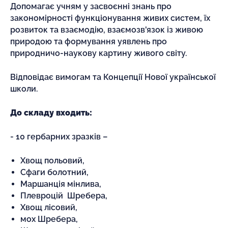
Допомагає учням у засвоєнні знань про
закономірності функціонування живих систем, їх
розвиток та взаємодію, взаємозв'язок із живою
природою та формування уявлень про
природничо-наукову картину живого світу.
Відповідає вимогам та Концепції Нової української
школи.
До складу входить:
- 10 гербарних зразків –
Хвощ польовий,
Сфаги болотний,
Маршанція мінлива,
Плевроцій Шребера,
Хвощ лісовий,
мох Шребера,