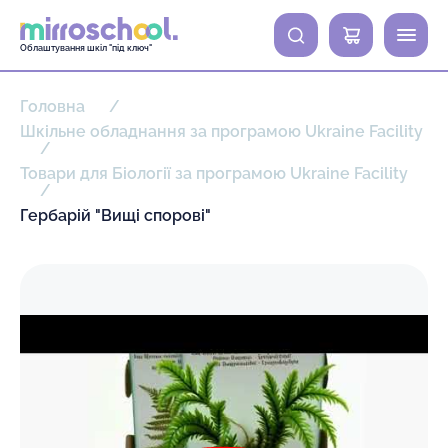
0
Облаштування шкіл "під ключ"
Головна
Шкільне обладнання за програмою Ukraine Facility
Товари для Біології за програмою Ukraine Facility
Гербарій "Вищі спорові"