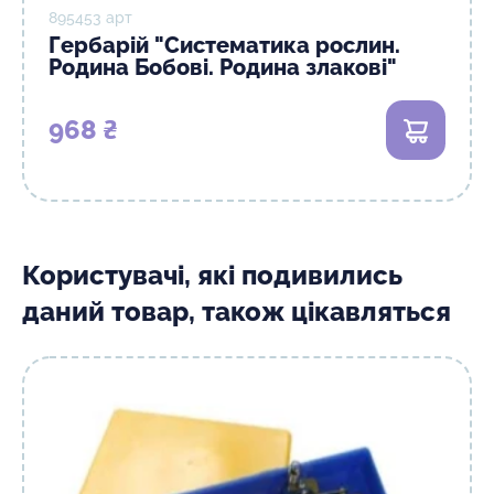
895453 арт
Гербарій "Систематика рослин.
Родина Бобові. Родина злакові"
968 ₴
В кошик
Користувачі, які подивились
даний товар, також цікавляться