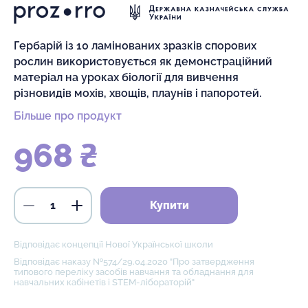
Гербарій із 10 ламінованих зразків спорових
рослин використовується як демонстраційний
матеріал на уроках біології для вивчення
різновидів мохів, хвощів, плаунів і папоротей.
Більше про продукт
968 ₴
Купити
Відповідає концепції Нової Української школи
Відповідає наказу №574/29.04.2020 "Про затвердження
типового переліку засобів навчання та обладнання для
навчальних кабінетів і STEM-лібораторій"